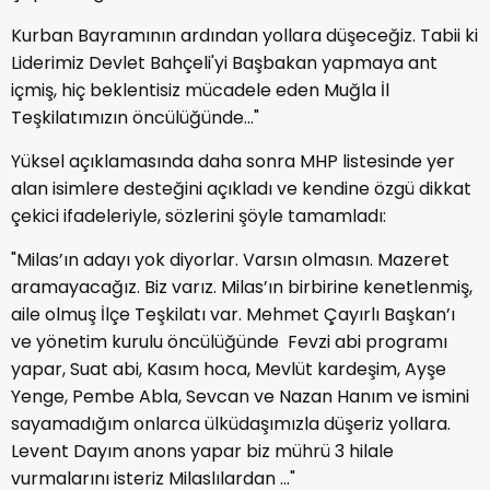
Kurban Bayramının ardından yollara düşeceğiz. Tabii ki
Liderimiz Devlet Bahçeli'yi Başbakan yapmaya ant
içmiş, hiç beklentisiz mücadele eden Muğla İl
Teşkilatımızın öncülüğünde…"
Yüksel açıklamasında daha sonra MHP listesinde yer
alan isimlere desteğini açıkladı ve kendine özgü dikkat
çekici ifadeleriyle, sözlerini şöyle tamamladı:
"Milas’ın adayı yok diyorlar. Varsın olmasın. Mazeret
aramayacağız. Biz varız. Milas’ın birbirine kenetlenmiş,
aile olmuş İlçe Teşkilatı var. Mehmet Çayırlı Başkan’ı
ve yönetim kurulu öncülüğünde Fevzi abi programı
yapar, Suat abi, Kasım hoca, Mevlüt kardeşim, Ayşe
Yenge, Pembe Abla, Sevcan ve Nazan Hanım ve ismini
sayamadığım onlarca ülküdaşımızla düşeriz yollara.
Levent Dayım anons yapar biz mührü 3 hilale
vurmalarını isteriz Milaslılardan ..."