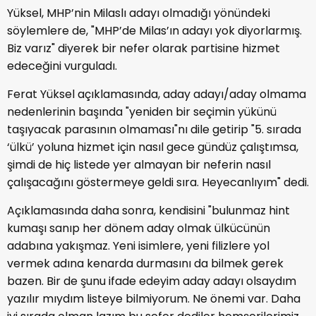
Yüksel, MHP’nin Milaslı adayı olmadığı yönündeki
söylemlere de, "MHP’de Milas’ın adayı yok diyorlarmış.
Biz varız" diyerek bir nefer olarak partisine hizmet
edeceğini vurguladı.
Ferat Yüksel açıklamasında, aday adayı/aday olmama
nedenlerinin başında "yeniden bir seçimin yükünü
taşıyacak parasının olmaması"nı dile getirip "5. sırada
‘ülkü’ yoluna hizmet için nasıl gece gündüz çalıştımsa,
şimdi de hiç listede yer almayan bir neferin nasıl
çalışacağını göstermeye geldi sıra. Heyecanlıyım" dedi.
Açıklamasında daha sonra, kendisini "bulunmaz hint
kumaşı sanıp her dönem aday olmak ülkücünün
adabına yakışmaz. Yeni isimlere, yeni filizlere yol
vermek adına kenarda durmasını da bilmek gerek
bazen. Bir de şunu ifade edeyim aday adayı olsaydım
yazılır mıydım listeye bilmiyorum. Ne önemi var. Daha