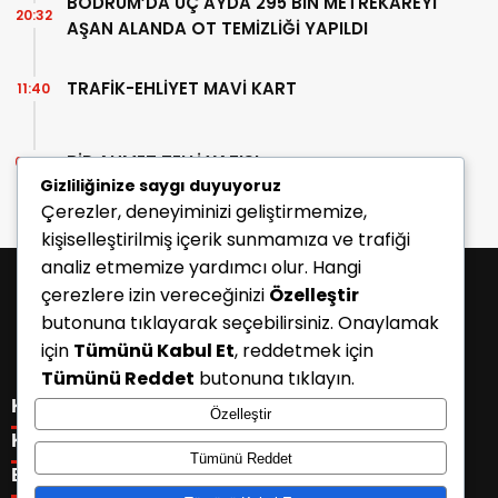
BODRUM’DA ÜÇ AYDA 295 BİN METREKAREYİ
20:32
AŞAN ALANDA OT TEMİZLİĞİ YAPILDI
TRAFİK-EHLİYET MAVİ KART
11:40
BİR AHMET TELLİ YAZISI
07:30
Gizliliğinize saygı duyuyoruz
Çerezler, deneyiminizi geliştirmemize,
kişiselleştirilmiş içerik sunmamıza ve trafiği
analiz etmemize yardımcı olur. Hangi
çerezlere izin vereceğinizi
Özelleştir
butonuna tıklayarak seçebilirsiniz. Onaylamak
için
Tümünü Kabul Et
, reddetmek için
Tümünü Reddet
butonuna tıklayın.
KATEGORİLER
Özelleştir
Menü seçimi yapın. WP-ADMIN → Görünüm → Menüler
KISAYOLLAR
Tümünü Reddet
sayfasından menü eşleştirmesi yapınız.
Menü seçimi yapın. WP-ADMIN → Görünüm → Menüler
E-BÜLTEN
sayfasından menü eşleştirmesi yapınız.