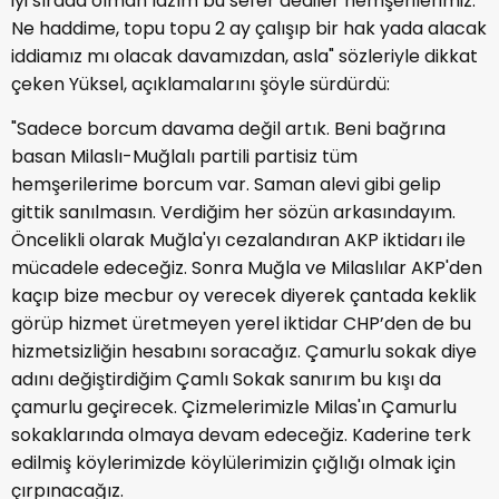
iyi sırada olman lazım bu sefer dediler hemşerilerimiz.
Ne haddime, topu topu 2 ay çalışıp bir hak yada alacak
iddiamız mı olacak davamızdan, asla" sözleriyle dikkat
çeken Yüksel, açıklamalarını şöyle sürdürdü:
"Sadece borcum davama değil artık. Beni bağrına
basan Milaslı-Muğlalı partili partisiz tüm
hemşerilerime borcum var. Saman alevi gibi gelip
gittik sanılmasın. Verdiğim her sözün arkasındayım.
Öncelikli olarak Muğla'yı cezalandıran AKP iktidarı ile
mücadele edeceğiz. Sonra Muğla ve Milaslılar AKP'den
kaçıp bize mecbur oy verecek diyerek çantada keklik
görüp hizmet üretmeyen yerel iktidar CHP’den de bu
hizmetsizliğin hesabını soracağız. Çamurlu sokak diye
adını değiştirdiğim Çamlı Sokak sanırım bu kışı da
çamurlu geçirecek. Çizmelerimizle Milas'ın Çamurlu
sokaklarında olmaya devam edeceğiz. Kaderine terk
edilmiş köylerimizde köylülerimizin çığlığı olmak için
çırpınacağız.