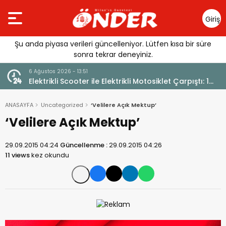
Giriş
Yap
Şu anda piyasa verileri güncelleniyor. Lütfen kısa bir süre
sonra tekrar deneyiniz.
6 Ağustos 2026 - 12:17
Motosiklet Çarpıştı: 1
Güllük’te Alevler Büyümeden Durduru
ANASAYFA
Uncategorized
‘Velilere Açık Mektup’
‘Velilere Açık Mektup’
29.09.2015 04:24
Güncellenme :
29.09.2015 04:26
11 views
kez okundu