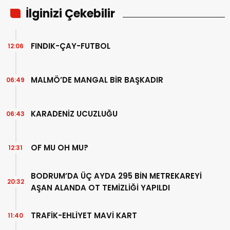
İlginizi Çekebilir
FINDIK-ÇAY-FUTBOL
12:06
MALMÖ’DE MANGAL BİR BAŞKADIR
06:49
KARADENİZ UCUZLUĞU
06:43
OF MU OH MU?
12:31
BODRUM’DA ÜÇ AYDA 295 BİN METREKAREYİ
20:32
AŞAN ALANDA OT TEMİZLİĞİ YAPILDI
TRAFİK-EHLİYET MAVİ KART
11:40