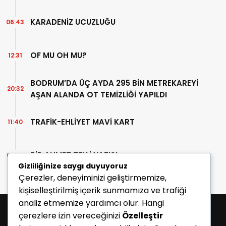
KARADENİZ UCUZLUĞU
06:43
OF MU OH MU?
12:31
BODRUM’DA ÜÇ AYDA 295 BİN METREKAREYİ
20:32
AŞAN ALANDA OT TEMİZLİĞİ YAPILDI
TRAFİK-EHLİYET MAVİ KART
11:40
BİR AHMET TELLİ YAZISI
07:30
Gizliliğinize saygı duyuyoruz
Çerezler, deneyiminizi geliştirmemize,
kişiselleştirilmiş içerik sunmamıza ve trafiği
analiz etmemize yardımcı olur. Hangi
çerezlere izin vereceğinizi
Özelleştir