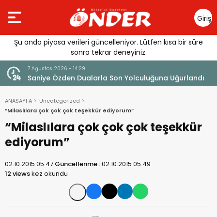
Giriş
Yap
Şu anda piyasa verileri güncelleniyor. Lütfen kısa bir süre
sonra tekrar deneyiniz.
4:29
7 Ağustos 2026 - 14:14
Dualarla Son Yolculuğuna Uğurlandı
Tercih Döneminde Bar
ANASAYFA
Uncategorized
“Milaslılara çok çok çok teşekkür ediyorum”
“Milaslılara çok çok çok teşekkür
ediyorum”
02.10.2015 05:47
Güncellenme :
02.10.2015 05:49
12 views
kez okundu