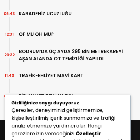
KARADENİZ UCUZLUĞU
06:43
OF MU OH MU?
12:31
BODRUM’DA ÜÇ AYDA 295 BİN METREKAREYİ
20:32
AŞAN ALANDA OT TEMİZLİĞİ YAPILDI
TRAFİK-EHLİYET MAVİ KART
11:40
BİR AHMET TELLİ YAZISI
07:30
Gizliliğinize saygı duyuyoruz
Çerezler, deneyiminizi geliştirmemize,
kişiselleştirilmiş içerik sunmamıza ve trafiği
analiz etmemize yardımcı olur. Hangi
çerezlere izin vereceğinizi
Özelleştir