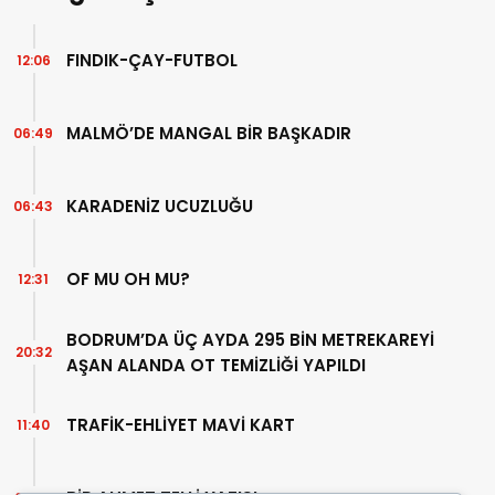
FINDIK-ÇAY-FUTBOL
12:06
MALMÖ’DE MANGAL BİR BAŞKADIR
06:49
KARADENİZ UCUZLUĞU
06:43
OF MU OH MU?
12:31
BODRUM’DA ÜÇ AYDA 295 BİN METREKAREYİ
20:32
AŞAN ALANDA OT TEMİZLİĞİ YAPILDI
TRAFİK-EHLİYET MAVİ KART
11:40