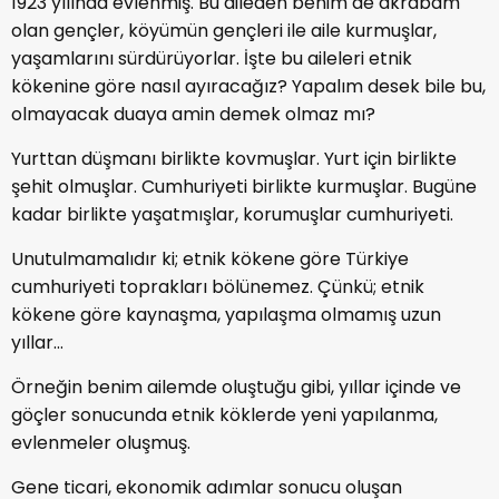
1923 yılında evlenmiş. Bu aileden benim de akrabam
olan gençler, köyümün gençleri ile aile kurmuşlar,
yaşamlarını sürdürüyorlar. İşte bu aileleri etnik
kökenine göre nasıl ayıracağız? Yapalım desek bile bu,
olmayacak duaya amin demek olmaz mı?
Yurttan düşmanı birlikte kovmuşlar. Yurt için birlikte
şehit olmuşlar. Cumhuriyeti birlikte kurmuşlar. Bugüne
kadar birlikte yaşatmışlar, korumuşlar cumhuriyeti.
Unutulmamalıdır ki; etnik kökene göre Türkiye
cumhuriyeti toprakları bölünemez. Çünkü; etnik
kökene göre kaynaşma, yapılaşma olmamış uzun
yıllar…
Örneğin benim ailemde oluştuğu gibi, yıllar içinde ve
göçler sonucunda etnik köklerde yeni yapılanma,
evlenmeler oluşmuş.
Gene ticari, ekonomik adımlar sonucu oluşan