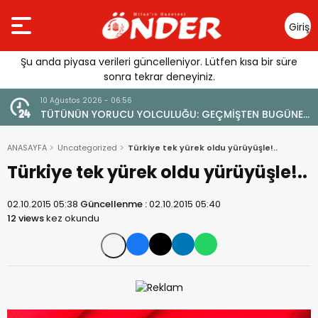
Giriş
Yap
Şu anda piyasa verileri güncelleniyor. Lütfen kısa bir süre
sonra tekrar deneyiniz.
9 Ağustos 2026 - 10:52
ĞU: GEÇMİŞTEN BUGÜNE
YENİ Parti’nin Muğla’daki İlk Beled
Günay Oldu
ANASAYFA
Uncategorized
Türkiye tek yürek oldu yürüyüşle!..
Türkiye tek yürek oldu yürüyüşle!..
02.10.2015 05:38
Güncellenme :
02.10.2015 05:40
12 views
kez okundu