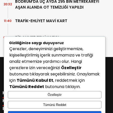
BODRUM’DA ÜÇ AYDA 295 BİN METREKAREYİ
20:32
AŞAN ALANDA OT TEMİZLİĞİ YAPILDI
TRAFİK-EHLİYET MAVİ KART
11:40
BİR AHMET TELLİ YAZISI
07:30
Gizliliğinize saygı duyuyoruz
Çerezler, deneyiminizi geliştirmemize,
kişiselleştirilmiş içerik sunmamıza ve trafiği
analiz etmemize yardımcı olur. Hangi
çerezlere izin vereceğinizi
Özelleştir
butonuna tıklayarak seçebilirsiniz. Onaylamak
için
Tümünü Kabul Et
, reddetmek için
Tümünü Reddet
butonuna tıklayın.
KATEGORİLER
Özelleştir
Menü seçimi yapın. WP-ADMIN → Görünüm → Menüler
KISAYOLLAR
Tümünü Reddet
sayfasından menü eşleştirmesi yapınız.
Menü seçimi yapın. WP-ADMIN → Görünüm → Menüler
E-BÜLTEN