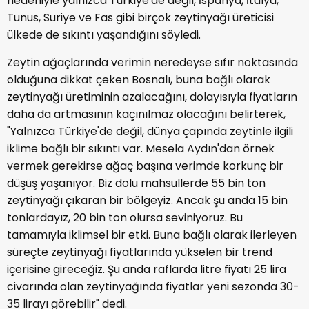
nedeniyle yalnızca Türkiye'de değil, İspanya, İtalya,
Tunus, Suriye ve Fas gibi birçok zeytinyağı üreticisi
ülkede de sıkıntı yaşandığını söyledi.
Zeytin ağaçlarında verimin neredeyse sıfır noktasında
olduğuna dikkat çeken Bosnalı, buna bağlı olarak
zeytinyağı üretiminin azalacağını, dolayısıyla fiyatların
daha da artmasının kaçınılmaz olacağını belirterek,
"Yalnızca Türkiye'de değil, dünya çapında zeytinle ilgili
iklime bağlı bir sıkıntı var. Mesela Aydın'dan örnek
vermek gerekirse ağaç başına verimde korkunç bir
düşüş yaşanıyor. Biz dolu mahsullerde 55 bin ton
zeytinyağı çıkaran bir bölgeyiz. Ancak şu anda 15 bin
tonlardayız, 20 bin ton olursa seviniyoruz. Bu
tamamıyla iklimsel bir etki. Buna bağlı olarak ilerleyen
süreçte zeytinyağı fiyatlarında yükselen bir trend
içerisine gireceğiz. Şu anda raflarda litre fiyatı 25 lira
civarında olan zeytinyağında fiyatlar yeni sezonda 30-
35 lirayı görebilir" dedi.