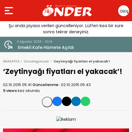
Giriş
Yap
Şu anda piyasa verileri güncelleniyor. Lütfen kısa bir süre
sonra tekrar deneyiniz.
9 Ağustos 2026 - 10:34
Mesut
Emekli Kafe Hizmete Açıldı
ANASAYFA
Uncategorized
‘Zeytinyağı fiyatları el yakacak’!
‘Zeytinyağı fiyatları el yakacak’!
02.10.2015 05:41
Güncellenme :
02.10.2015 05:43
9 views
kez okundu