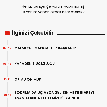
Henüz bu içeriğe yorum yapılmamış.
İlk yorum yapan olmak ister misiniz?
İlginizi Çekebilir
MALMÖ’DE MANGAL BİR BAŞKADIR
06:49
KARADENİZ UCUZLUĞU
06:43
OF MU OH MU?
12:31
BODRUM’DA ÜÇ AYDA 295 BİN METREKAREYİ
20:32
AŞAN ALANDA OT TEMİZLİĞİ YAPILDI