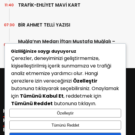
TRAFİK-EHLİYET MAVİ KART
11:40
BİR AHMET TELLİ YAZISI
07:30
Muğla’nın Medarı İftarı Mustafa Muğlalı –
06:45
İçinde “Milas” geçen kitaplar (40/2)
Gizliliğinize saygı duyuyoruz
Çerezler, deneyiminizi geliştirmemize,
kişiselleştirilmiş içerik sunmamıza ve trafiği
analiz etmemize yardımcı olur. Hangi
çerezlere izin vereceğinizi
Özelleştir
butonuna tıklayarak seçebilirsiniz. Onaylamak
için
Tümünü Kabul Et
, reddetmek için
Tümünü Reddet
butonuna tıklayın.
KATEGORİLER
Özelleştir
Menü seçimi yapın. WP-ADMIN → Görünüm → Menüler
KISAYOLLAR
Tümünü Reddet
sayfasından menü eşleştirmesi yapınız.
Menü seçimi yapın. WP-ADMIN → Görünüm → Menüler
E-BÜLTEN