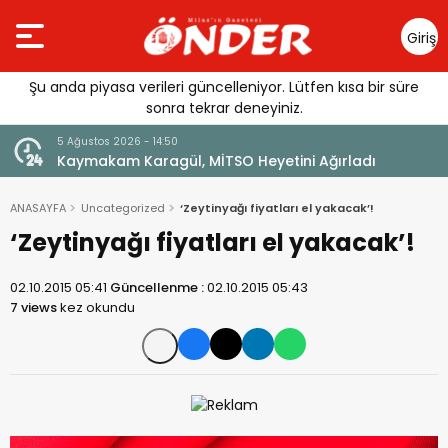
Giriş
Yap
Şu anda piyasa verileri güncelleniyor. Lütfen kısa bir süre
sonra tekrar deneyiniz.
5 Ağustos 2026 - 14:50
lı
Kaymakam Karagül, MİTSO Heyetini Ağırladı
ANASAYFA
Uncategorized
‘Zeytinyağı fiyatları el yakacak’!
‘Zeytinyağı fiyatları el yakacak’!
02.10.2015 05:41
Güncellenme :
02.10.2015 05:43
7 views
kez okundu