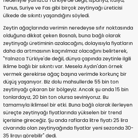
nedeniyle yalnızca Türkiye'de değil, İspanya, İtalya,
Tunus, Suriye ve Fas gibi birçok zeytinyağı üreticisi
ülkede de sıkıntı yaşandığını söyledi.
Zeytin ağaçlarında verimin neredeyse sıfır noktasında
olduğuna dikkat çeken Bosnalı, buna bağlı olarak
zeytinyağı üretiminin azalacağını, dolayısıyla fiyatların
daha da artmasının kaçınılmaz olacağını belirterek,
"Yalnızca Türkiye'de değil, dünya çapında zeytinle ilgili
iklime bağlı bir sıkıntı var. Mesela Aydın'dan örnek
vermek gerekirse ağaç başına verimde korkunç bir
düşüş yaşanıyor. Biz dolu mahsullerde 55 bin ton
zeytinyağı çıkaran bir bölgeyiz. Ancak şu anda 15 bin
tonlardayız, 20 bin ton olursa seviniyoruz. Bu
tamamıyla iklimsel bir etki. Buna bağlı olarak ilerleyen
süreçte zeytinyağı fiyatlarında yükselen bir trend
içerisine gireceğiz. Şu anda raflarda litre fiyatı 25 lira
civarında olan zeytinyağında fiyatlar yeni sezonda 30-
35 lirayı görebilir" dedi.