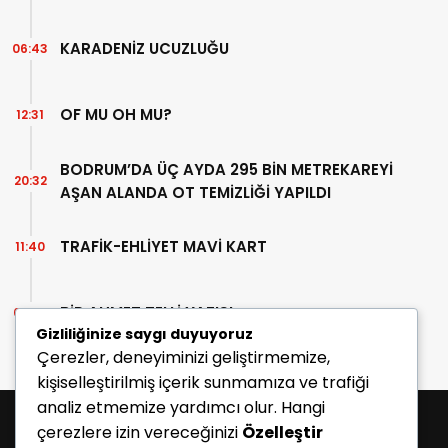
KARADENİZ UCUZLUĞU
06:43
OF MU OH MU?
12:31
BODRUM’DA ÜÇ AYDA 295 BİN METREKAREYİ
20:32
AŞAN ALANDA OT TEMİZLİĞİ YAPILDI
TRAFİK-EHLİYET MAVİ KART
11:40
BİR AHMET TELLİ YAZISI
07:30
Gizliliğinize saygı duyuyoruz
Çerezler, deneyiminizi geliştirmemize,
kişiselleştirilmiş içerik sunmamıza ve trafiği
analiz etmemize yardımcı olur. Hangi
çerezlere izin vereceğinizi
Özelleştir