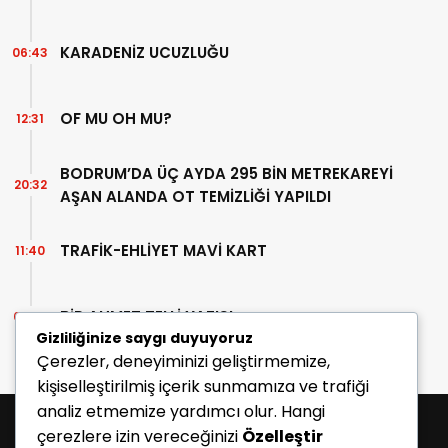
KARADENİZ UCUZLUĞU
06:43
OF MU OH MU?
12:31
BODRUM’DA ÜÇ AYDA 295 BİN METREKAREYİ
20:32
AŞAN ALANDA OT TEMİZLİĞİ YAPILDI
TRAFİK-EHLİYET MAVİ KART
11:40
BİR AHMET TELLİ YAZISI
07:30
Gizliliğinize saygı duyuyoruz
Çerezler, deneyiminizi geliştirmemize,
kişiselleştirilmiş içerik sunmamıza ve trafiği
analiz etmemize yardımcı olur. Hangi
çerezlere izin vereceğinizi
Özelleştir