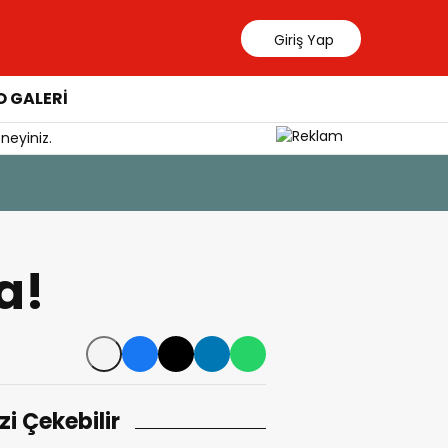
Giriş Yap
 GALERİ
neyiniz.
7 Ağustos 202
Tercih D
a!
izi Çekebilir