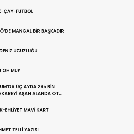
IK-ÇAY-FUTBOL
Ö’DE MANGAL BİR BAŞKADIR
DENİZ UCUZLUĞU
U OH MU?
UM’DA ÜÇ AYDA 295 BİN
EKAREYİ AŞAN ALANDA OT
LİĞİ YAPILDI
K-EHLİYET MAVİ KART
HMET TELLİ YAZISI