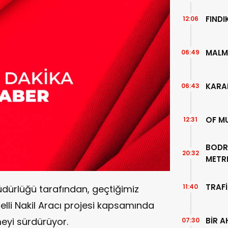
FIND
12:06
MALM
06:49
KARA
06:43
OF M
12:31
BODR
20:32
METR
TEMİZ
TRAFİ
11:40
Müdürlüğü tarafından, geçtiğimiz
lli Nakil Aracı projesi kapsamında
BİR A
eyi sürdürüyor.
07:30