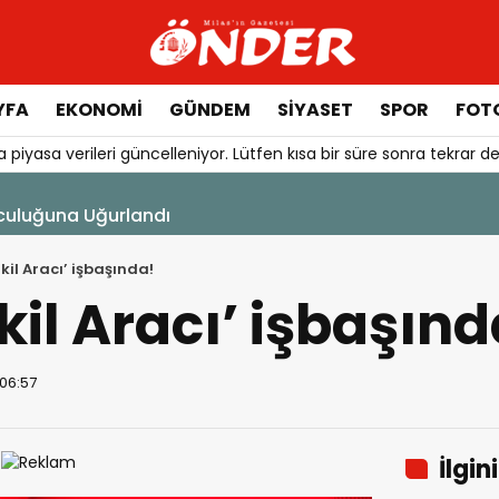
YFA
EKONOMİ
GÜNDEM
SİYASET
SPOR
FOTO
 piyasa verileri güncelleniyor. Lütfen kısa bir süre sonra tekrar de
culuğuna Uğurlandı
akil Aracı’ işbaşında!
kil Aracı’ işbaşınd
 06:57
İlgin