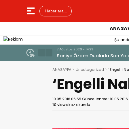
Haber ara...
ANA SA
Şu anda
7 Ağustos 2026 - 14:29
Saniye Özden Dualarla Son Yol
ANASAYFA
Uncategorized
‘Engelli N
‘Engelli Na
10.05.2016 06:55
Güncellenme :
10.05.2016
10 views
kez okundu