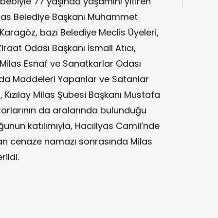
bebiyle 77 yaşında yaşamını yitiren
Milas Belediye Başkanı Muhammet
Karagöz, bazı Belediye Meclis Üyeleri,
 Ziraat Odası Başkanı İsmail Atıcı,
 Milas Esnaf ve Sanatkarlar Odası
ıda Maddeleri Yapanlar ve Satanlar
 Kızılay Milas Şubesi Başkanı Mustafa
arlarının da aralarında bulunduğu
ğunun katılımıyla, Hacıilyas Camii’nde
nan cenaze namazı sonrasında Milas
ildi.