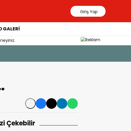
Giriş Yap
 GALERİ
neyiniz.
Büyümeden Durduruldu
…
izi Çekebilir