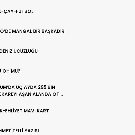
IK-ÇAY-FUTBOL
Ö’DE MANGAL BİR BAŞKADIR
DENİZ UCUZLUĞU
U OH MU?
UM’DA ÜÇ AYDA 295 BİN
EKAREYİ AŞAN ALANDA OT
LİĞİ YAPILDI
K-EHLİYET MAVİ KART
HMET TELLİ YAZISI