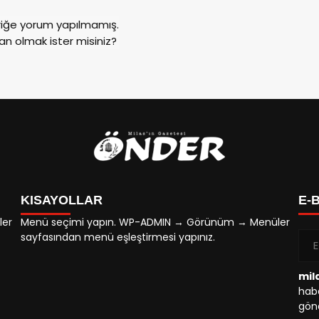
riğe yorum yapılmamış.
an olmak ister misiniz?
KISAYOLLAR
E-
ler
Menü seçimi yapın. WP-ADMIN → Görünüm → Menüler
sayfasından menü eşleştirmesi yapınız.
mil
habe
gönd