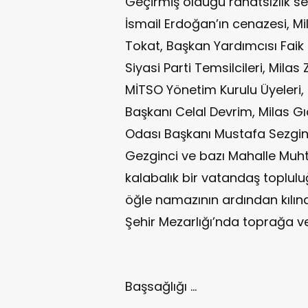
Geçirmiş olduğu rahatsızlık se
İsmail Erdoğan’ın cenazesi, 
Tokat, Başkan Yardımcısı Faik 
Siyasi Parti Temsilcileri, Milas
MİTSO Yönetim Kurulu Üyeleri,
Başkanı Celal Devrim, Milas G
Odası Başkanı Mustafa Sezgin,
Gezginci ve bazı Mahalle Muht
kalabalık bir vatandaş toplulu
öğle namazının ardından kılı
Şehir Mezarlığı’nda toprağa ver
Başsağlığı …