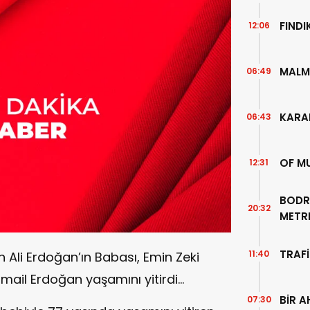
FIND
12:06
MALM
06:49
KARA
06:43
OF M
12:31
BODR
20:32
METR
TEMİZ
TRAFİ
11:40
n Ali Erdoğan’ın Babası, Emin Zeki
mail Erdoğan yaşamını yitirdi…
BİR A
07:30