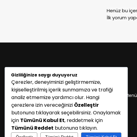
Henüz bu içe
İlk yorum yap
Gizliliğinize saygı duyuyoruz
Çerezler, deneyiminizi geliştirmemize,
KATEGORİLER
kişiselleştirilmiş içerik sunmamıza ve trafiği
Menü seçimi yapın. WP-ADMIN → Görünüm → Menü
analiz etmemize yardımcı olur. Hangi
sayfasından menü eşleştirmesi yapınız.
çerezlere izin vereceğinizi
Özelleştir
butonuna tıklayarak seçebilirsiniz. Onaylamak
için
Tümünü Kabul Et
, reddetmek için
Tümünü Reddet
butonuna tıklayın.