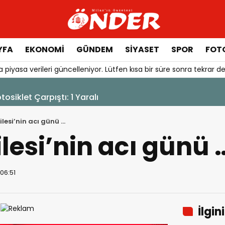
YFA
EKONOMİ
GÜNDEM
SİYASET
SPOR
FOTO
 piyasa verileri güncelleniyor. Lütfen kısa bir süre sonra tekrar de
6 Ağustos 2026 - 12:17
Güllük’te Alevler 
lesi’nin acı günü …
lesi’nin acı günü 
 06:51
İlgin