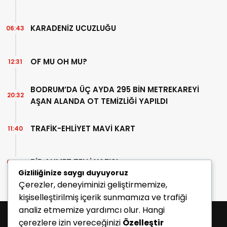
KARADENİZ UCUZLUĞU
06:43
OF MU OH MU?
12:31
BODRUM’DA ÜÇ AYDA 295 BİN METREKAREYİ
20:32
AŞAN ALANDA OT TEMİZLİĞİ YAPILDI
TRAFİK-EHLİYET MAVİ KART
11:40
BİR AHMET TELLİ YAZISI
07:30
Gizliliğinize saygı duyuyoruz
Çerezler, deneyiminizi geliştirmemize,
kişiselleştirilmiş içerik sunmamıza ve trafiği
analiz etmemize yardımcı olur. Hangi
çerezlere izin vereceğinizi
Özelleştir