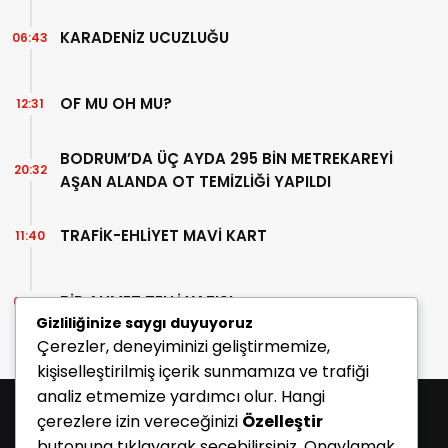
KARADENİZ UCUZLUĞU
06:43
OF MU OH MU?
12:31
BODRUM’DA ÜÇ AYDA 295 BİN METREKAREYİ
20:32
AŞAN ALANDA OT TEMİZLİĞİ YAPILDI
TRAFİK-EHLİYET MAVİ KART
11:40
BİR AHMET TELLİ YAZISI
07:30
Gizliliğinize saygı duyuyoruz
Çerezler, deneyiminizi geliştirmemize,
kişiselleştirilmiş içerik sunmamıza ve trafiği
analiz etmemize yardımcı olur. Hangi
çerezlere izin vereceğinizi
Özelleştir
butonuna tıklayarak seçebilirsiniz. Onaylamak