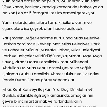
2016 tarleri arasında başvurup, 24 Haziran 2016 saat
17’ye kadar, katılmak istediği kategoride (bahçe ya da
balkon) en az 5 fotoğrafı teslim etmesi gerekiyor.
Yarışmalarda birincilere tam, İkincilere yarım ve
üçüncülere ise çeyrek altın hediye edilecek.
Yarışmanın Değerlendirme Kurulunda Milas Belediye
Başkan Yardımcısı Zeynep Mat, Milas Belediyesi Park
ve Bahçeler Müdürü Mustafa Çoban, Milas Belediyesi
Park ve Bahçeler Müdürlüğü Peyzaj Mimarı Ayşe Ayça
Savaş, Ziraat Odası Temsilcisi Ziraat Mühendisi
Abdullah Öz, Milas Kent Konseyi Çevre ve Sağlık
Çalışma Grubu Temsilcisi Ahmet Ulukut ve Ev Kadını
Pervin Duran Elmacı görev yapacaklar.
Milas Kent Konseyi Başkanı Yrd. Doç. Dr. Mehmet
Günlük, etkinlikle ilgili açıklamasında, amaçlarının
çevre bilincini arttırmak ve farkındalıkların