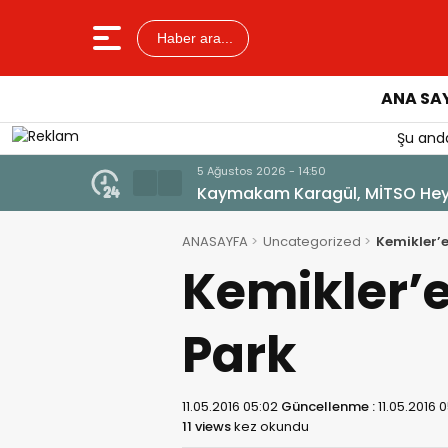
Haber ara...
ANA SA
Şu anda
5 Ağustos 202
Sağlıklı G
ANASAYFA
Uncategorized
Kemikler’e
Kemikler’e
Park
11.05.2016 05:02
Güncellenme :
11.05.2016 
11 views
kez okundu