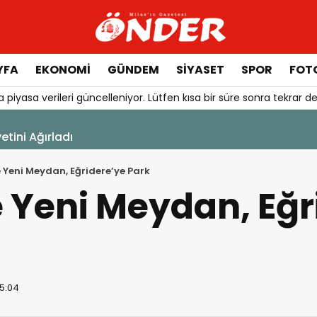
YFA
EKONOMİ
GÜNDEM
SİYASET
SPOR
FOTO
 piyasa verileri güncelleniyor. Lütfen kısa bir süre sonra tekrar de
6 - 13:22
elecek Anne Sütüyle Başlıyor
 Yeni Meydan, Eğridere’ye Park
 Yeni Meydan, Eğr
05:04