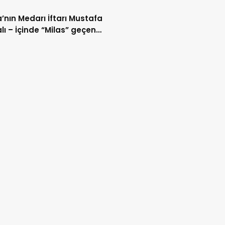
’nın Medarı İftarı Mustafa
lı – İçinde “Milas” geçen
lar (40/2)