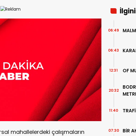
İlgin
MALM
06:49
KARA
06:43
OF M
12:31
BODR
20:32
METR
TEMİZ
TRAFİ
11:40
BİR A
07:30
ırsal mahallelerdeki çalışmaların