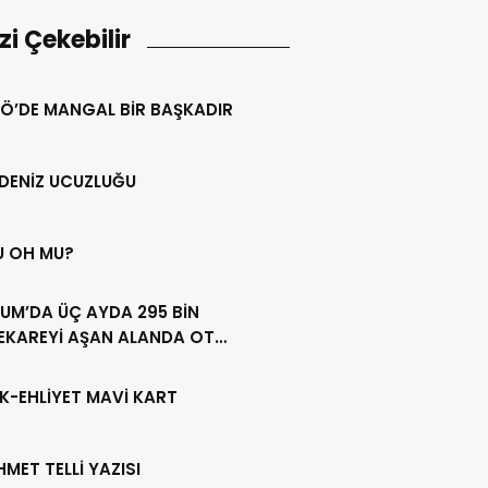
izi Çekebilir
Ö’DE MANGAL BİR BAŞKADIR
DENİZ UCUZLUĞU
U OH MU?
UM’DA ÜÇ AYDA 295 BİN
EKAREYİ AŞAN ALANDA OT
LİĞİ YAPILDI
K-EHLİYET MAVİ KART
HMET TELLİ YAZISI