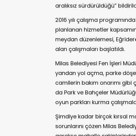
aralıksız sürdürüldüğü” bildirild
2016 yılı çalışma programında
planlanan hizmetler kapsamın
meydan düzenlemesi, Eğridere’
alan çalışmaları başlatıldı.
Milas Belediyesi Fen İşleri Müd
yandan yol açma, parke döşemes
camilerin bakım onarımı gibi ç
da Park ve Bahçeler Müdürlüğü
oyun parkları kurma çalışmala
Şimdiye kadar birçok kırsal ma
sorunlarını çözen Milas Beledi
gerekse mahalle sakinlerinden 