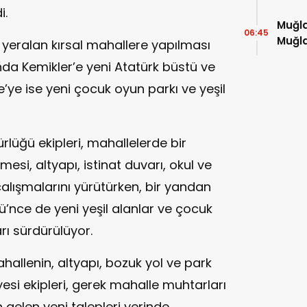
i.
Muğla
06:45
Muğla
 yeralan kırsal mahallere yapılması
kitap
da Kemikler’e yeni Atatürk büstü ve
ye ise yeni çocuk oyun parkı ve yeşil
ürlüğü ekipleri, mahallelerde bir
i, altyapı, istinat duvarı, okul ve
alışmalarını yürütürken, bir yandan
’nce de yeni yeşil alanlar ve çocuk
rı sürdürülüyor.
hallenin, altyapı, bozuk yol ve park
yesi ekipleri, gerek mahalle muhtarları
gelen yeni talepleri yerinde