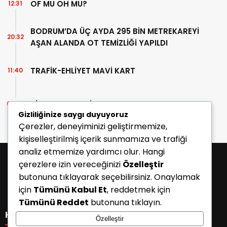
OF MU OH MU?
12:31
BODRUM’DA ÜÇ AYDA 295 BİN METREKAREYİ
20:32
AŞAN ALANDA OT TEMİZLİĞİ YAPILDI
TRAFİK-EHLİYET MAVİ KART
11:40
BİR AHMET TELLİ YAZISI
07:30
Gizliliğinize saygı duyuyoruz
Çerezler, deneyiminizi geliştirmemize,
kişiselleştirilmiş içerik sunmamıza ve trafiği
analiz etmemize yardımcı olur. Hangi
çerezlere izin vereceğinizi
Özelleştir
butonuna tıklayarak seçebilirsiniz. Onaylamak
için
Tümünü Kabul Et
, reddetmek için
Tümünü Reddet
butonuna tıklayın.
KATEGORİLER
Özelleştir