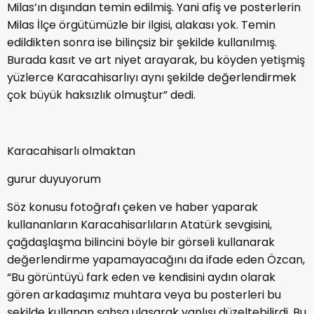
Milas’ın dışından temin edilmiş. Yani afiş ve posterlerin
Milas İlçe örgütümüzle bir ilgisi, alakası yok. Temin
edildikten sonra ise bilinçsiz bir şekilde kullanılmış.
Burada kasıt ve art niyet arayarak, bu köyden yetişmiş
yüzlerce Karacahisarlıyı aynı şekilde değerlendirmek
çok büyük haksızlık olmuştur” dedi.
Karacahisarlı olmaktan
gurur duyuyorum
Söz konusu fotoğrafı çeken ve haber yaparak
kullananların Karacahisarlıların Atatürk sevgisini,
çağdaşlaşma bilincini böyle bir görseli kullanarak
değerlendirme yapamayacağını da ifade eden Özcan,
“Bu görüntüyü fark eden ve kendisini aydın olarak
gören arkadaşımız muhtara veya bu posterleri bu
şekilde kullanan şahsa ulaşarak yanlışı düzeltebilirdi. Bu