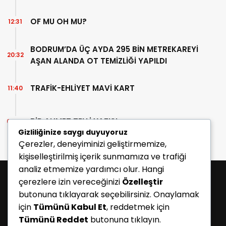
OF MU OH MU?
12:31
BODRUM’DA ÜÇ AYDA 295 BİN METREKAREYİ
20:32
AŞAN ALANDA OT TEMİZLİĞİ YAPILDI
TRAFİK-EHLİYET MAVİ KART
11:40
BİR AHMET TELLİ YAZISI
07:30
Gizliliğinize saygı duyuyoruz
Çerezler, deneyiminizi geliştirmemize,
kişiselleştirilmiş içerik sunmamıza ve trafiği
analiz etmemize yardımcı olur. Hangi
çerezlere izin vereceğinizi
Özelleştir
butonuna tıklayarak seçebilirsiniz. Onaylamak
için
Tümünü Kabul Et
, reddetmek için
Tümünü Reddet
butonuna tıklayın.