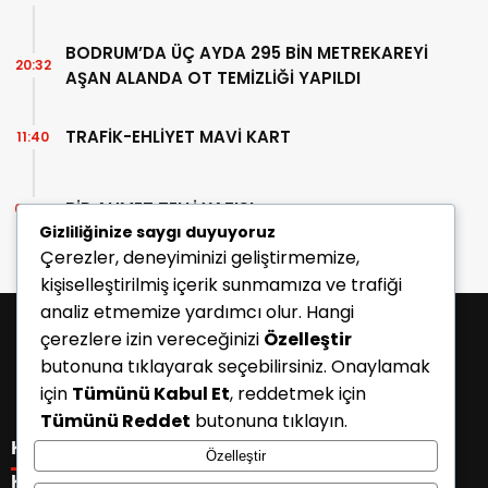
BODRUM’DA ÜÇ AYDA 295 BİN METREKAREYİ
20:32
AŞAN ALANDA OT TEMİZLİĞİ YAPILDI
TRAFİK-EHLİYET MAVİ KART
11:40
BİR AHMET TELLİ YAZISI
07:30
Gizliliğinize saygı duyuyoruz
Çerezler, deneyiminizi geliştirmemize,
kişiselleştirilmiş içerik sunmamıza ve trafiği
analiz etmemize yardımcı olur. Hangi
çerezlere izin vereceğinizi
Özelleştir
butonuna tıklayarak seçebilirsiniz. Onaylamak
için
Tümünü Kabul Et
, reddetmek için
Tümünü Reddet
butonuna tıklayın.
KATEGORİLER
Özelleştir
Menü seçimi yapın. WP-ADMIN → Görünüm → Menüler
KISAYOLLAR