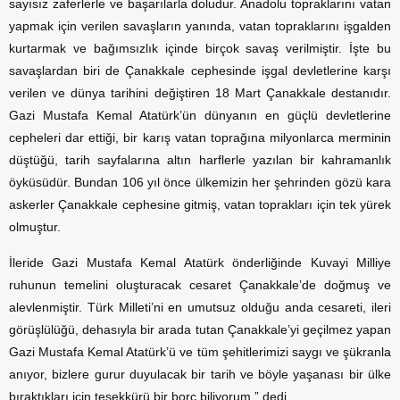
sayısız zaferlerle ve başarılarla doludur. Anadolu topraklarını vatan
yapmak için verilen savaşların yanında, vatan topraklarını işgalden
kurtarmak ve bağımsızlık içinde birçok savaş verilmiştir. İşte bu
savaşlardan biri de Çanakkale cephesinde işgal devletlerine karşı
verilen ve dünya tarihini değiştiren 18 Mart Çanakkale destanıdır.
Gazi Mustafa Kemal Atatürk’ün dünyanın en güçlü devletlerine
cepheleri dar ettiği, bir karış vatan toprağına milyonlarca merminin
düştüğü, tarih sayfalarına altın harflerle yazılan bir kahramanlık
öyküsüdür. Bundan 106 yıl önce ülkemizin her şehrinden gözü kara
askerler Çanakkale cephesine gitmiş, vatan toprakları için tek yürek
olmuştur.
İleride Gazi Mustafa Kemal Atatürk önderliğinde Kuvayi Milliye
ruhunun temelini oluşturacak cesaret Çanakkale’de doğmuş ve
alevlenmiştir. Türk Milleti’ni en umutsuz olduğu anda cesareti, ileri
görüşlülüğü, dehasıyla bir arada tutan Çanakkale’yi geçilmez yapan
Gazi Mustafa Kemal Atatürk’ü ve tüm şehitlerimizi saygı ve şükranla
anıyor, bizlere gurur duyulacak bir tarih ve böyle yaşanası bir ülke
bıraktıkları için teşekkürü bir borç biliyorum.” dedi.