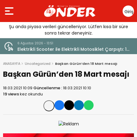
Giriş
Yap
Şu anda piyasa verileri güncelleniyor. Lütfen kısa bir süre
sonra tekrar deneyiniz.
6 Ağustos 2026 - 13:51
Elektrikli Scooter ile Elektrikli Motosiklet Çarpıştı: 1
Yaralı
ANASAYFA
Uncategorized
Başkan Gürün’den 18 Mart mesajı
Başkan Gürün’den 18 Mart mesajı
18.03.2021 10:09
Güncellenme :
18.03.2021 10:10
19 views
kez okundu