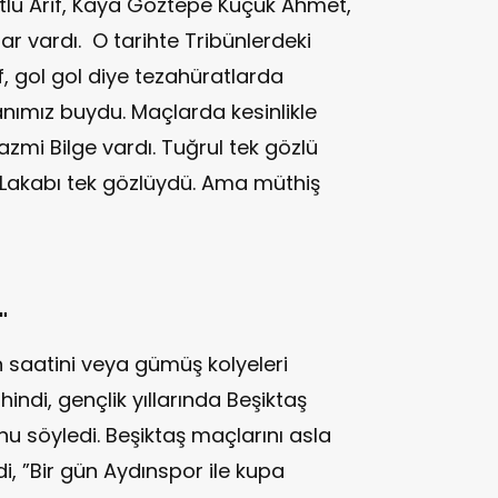
tlu Arif, Kaya Göztepe Küçük Ahmet,
lar vardı. O tarihte Tribünlerdeki
if, gol gol diye tezahüratlarda
nımız buydu. Maçlarda kesinlikle
azmi Bilge vardı. Tuğrul tek gözlü
 Lakabı tek gözlüydü. Ama müthiş
"
n saatini veya gümüş kolyeleri
hindi, gençlik yıllarında Beşiktaş
 söyledi. Beşiktaş maçlarını asla
i, ”Bir gün Aydınspor ile kupa