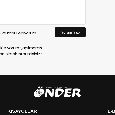
Yorum Yap
ve kabul ediyorum.
riğe yorum yapılmamış.
an olmak ister misiniz?
KISAYOLLAR
E-