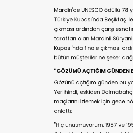
Mardin'de UNESCO ödüllü 78 yaş
Türkiye Kupası'nda Beşiktaş ile
çıkması ardından çarşı esnafın
taraftarı olan Mardinli Süryani 
Kupası'nda finale çıkması ardı
bütün müşterilerine şeker dağıt
"GÖZÜMÜ AÇTIĞIM GÜNDEN BE
Gözünü açtığım günden bu yan
Yerlihindi, eskiden Dolmabah
maçlarını izlemek için gece nöb
anlattı:
"Hiç unutmuyorum. 1957 ve 195