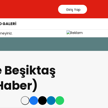
Giriş Yap
 GALERİ
neyiniz.
7 Ağus
YÖK
 Beşiktaş
 Haber)