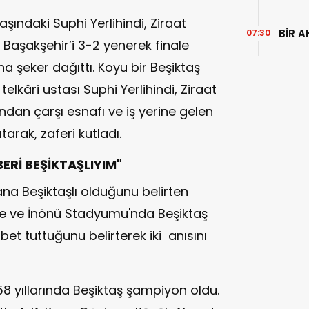
ındaki Suphi Yerlihindi, Ziraat
BİR A
07:30
 Başakşehir’i 3-2 yenerek finale
a şeker dağıttı. Koyu bir Beşiktaş
telkâri ustası Suphi Yerlihindi, Ziraat
ndan çarşı esnafı ve iş yerine gelen
arak, zaferi kutladı.
Rİ BEŞİKTAŞLIYIM"
a Beşiktaşlı olduğunu belirten
çe ve İnönü Stadyumu'nda Beşiktaş
et tuttuğunu belirterek iki anısını
8 yıllarında Beşiktaş şampiyon oldu.