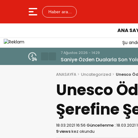
Haber ara...
ANA SA
Şu anda
7 Ağustos 2026 - 14:14
Tercih Döneminde Barınma
ANASAYFA
Uncategorized
Unesco Ödü
Unesco Ödü
Şerefine Ş
18.03.2021 16:56
Güncellenme :
18.03.2021 
9 views
kez okundu