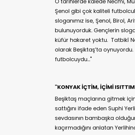
O tarihlerde kalede Necmi, Mu
Şenol gibi çok kaliteli futbolcu
sloganımız ise, Şenol, Birol, Ar
bulunuyorduk. Gençlerin sloga
küfür hakaret yoktu. Tatbikî N
olarak Beşiktaş’ta oynuyordu.
futbolcuydu..."
"KONYAK İÇTİM, İÇİMİ ISITTIM
Beşiktaş maçlarına gitmek içi
sattığını ifade eden Suphi Yerli
sevdasının bambaşka olduğunu
kaçırmadığını anlatan Yerlihind