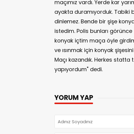
maçımız vardı. Yerde kar yarı
ayakta duramıyorduk. Tabiki b
dinlemez. Bende bir şişe kony
istedim. Polis bunları görünce 
konyak içtim maça öyle gird
ve ısınmak için konyak şişesi
Maçı kazandık. Herkes statta tir
yapıyordum" dedi.
YORUM YAP