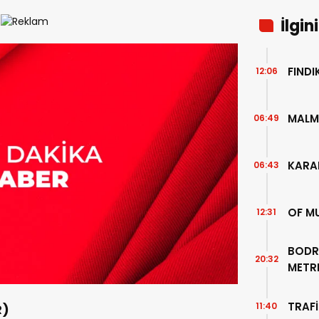
İlgin
FIND
12:06
MALM
06:49
KARA
06:43
OF M
12:31
BODR
20:32
METR
TEMİZ
TRAFİ
11:40
R)