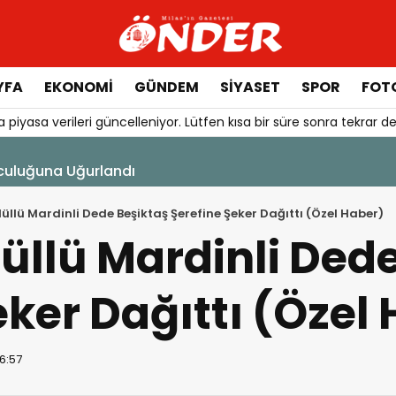
YFA
EKONOMİ
GÜNDEM
SİYASET
SPOR
FOTO
 piyasa verileri güncelleniyor. Lütfen kısa bir süre sonra tekrar de
 Telaşı Başladı
llü Mardinli Dede Beşiktaş Şerefine Şeker Dağıttı (Özel Haber)
llü Mardinli Dede
eker Dağıttı (Özel
16:57