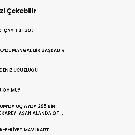
izi Çekebilir
IK-ÇAY-FUTBOL
Ö’DE MANGAL BİR BAŞKADIR
DENİZ UCUZLUĞU
U OH MU?
UM’DA ÜÇ AYDA 295 BİN
EKAREYİ AŞAN ALANDA OT
LİĞİ YAPILDI
K-EHLİYET MAVİ KART