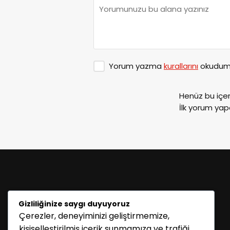
Yorum yazma
kurallarını
okudum 
Henüz bu içe
İlk yorum yap
Gizliliğinize saygı duyuyoruz
Çerezler, deneyiminizi geliştirmemize,
KATEGORİLER
kişiselleştirilmiş içerik sunmamıza ve trafiği