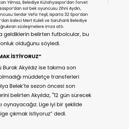
kan Yılmaz, Belediye Kütahyaspor’dan forvet
aspor’dan sol bek oyuncusu Zihni Aydın,
ncusu Serdar Vefa Yeşil, Isparta 32 Spor’dan
r’dan kaleci Mert Kuleli ve Saruhanlı Belediye
rukıran sözleşmelere imza attı.
 geldiklerin belirten futbolcular, bu
yonluk olduğunu söyledi.
MAK İSTİYORUZ”
ü Burak Akyıldız ise takıma son
r olmadığı müddetçe transferleri
talya Belek’te sezon öncesi son
rini belirten Akyıldız, "12 gün sürecek
 oynayacağız. Lige iyi bir şekilde
ge çıkmak istiyoruz” dedi.