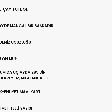
IK-ÇAY-FUTBOL
Ö’DE MANGAL BİR BAŞKADIR
DENİZ UCUZLUĞU
U OH MU?
UM’DA ÜÇ AYDA 295 BİN
EKAREYİ AŞAN ALANDA OT
LİĞİ YAPILDI
K-EHLİYET MAVİ KART
HMET TELLİ YAZISI