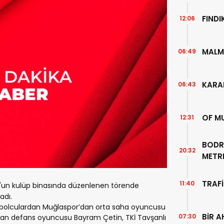
FIND
12:06
MALM
06:49
KARA
06:43
OF M
12:31
BODR
20:32
METR
TEMİZ
TRAFİ
11:40
r'un kulüp binasında düzenlenen törende
adı.
 futbolculardan Muğlaspor’dan orta saha oyuncusu
BİR A
07:30
an defans oyuncusu Bayram Çetin, TKİ Tavşanlı