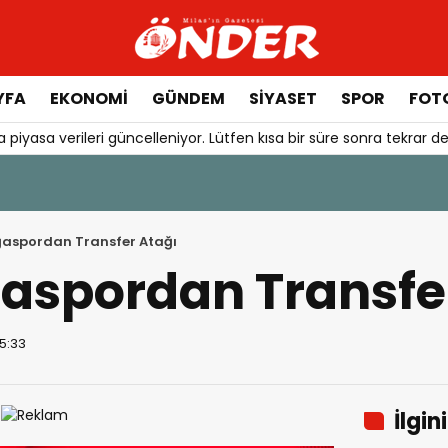
YFA
EKONOMİ
GÜNDEM
SİYASET
SPOR
FOTO
 piyasa verileri güncelleniyor. Lütfen kısa bir süre sonra tekrar de
ağaspordan Transfer Atağı
ğaspordan Transfe
15:33
İlgin