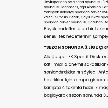
Linyitspor’dan orta saha oyuncusu Öz
oyuncusu Mehmet Çağrı Alpaslan, Fats
Yenişehir Belediye Spor’dan forvet oyu
kaleci Ali Yasin Demir, Çaykur Rize Spo
Spor’dan forvet oyuncusu Batuhan Doğ
Büyük hedefleri olan bir takıma
seneki tek hedeflerinin şampi
“SEZON SONUNDA 3.LİGE ÇIK
Aliağaspor FK Sportif Direktör
katılımlarla önemli sakatlıkla
sonlandırdıklarını söyledi. An
hazırlıklar için kampa girecekle
kampta 4 takımla hazırlık maçı
başlayarak sezon sonunda 3.Li