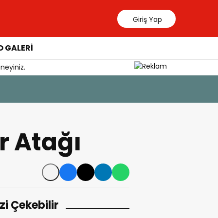
Giriş Yap
 GALERİ
neyiniz.
7 Ağustos 202
Bodrum FK
r Atağı
izi Çekebilir