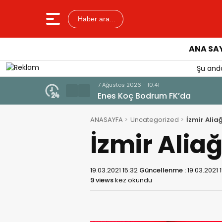
Haber ara...
ANA SA
Şu anda
7 Ağustos 2026 - 10:41
Enes Koç Bodrum FK’da
ANASAYFA
Uncategorized
İzmir Ali
İzmir Alia
19.03.2021 15:32
Güncellenme :
19.03.2021 
9 views
kez okundu