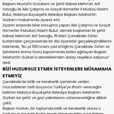
Başkanı Mustafa Gözükara ve Şehit Babası Mehmet Arif
Sarıoğlu ile Aile Çalışma ve Sosyal Hizmetler İl Müdürü Rasim
Bulut, Malatya Büyükşehir Belediye Başkanı Selahattin
Gürkan’ı makamında ziyaret etti.
Ziyaret sırasında birer konuşma yapan Aile Çalışma ve Sosyal
Hizmetler İl Müdürü Rasim Bulut, dernek başkanları ile şehit
babası Mehmet Arif Sarıoğlu, 18 Mart Çanakkale Zaferi
kutlamaları çerçevesinde bir dizi ziyaretler gerçekleştirdiklerini
belirterek, “Bu yıl 106’ncısını yad ettiğimiz Çanakkale Zaferi ve
Şehitlerini Anma Günü kapsamında bizleri ağırlayan Başkan
Selahattin Gürkan'a desteklerinden dolayı teşekkür ediyoruz”
dedi.
BİZİ HUZURSUZ ETMEK İSTEYENLERE MÜSAMAHA
ETMEYİZ
Çanakkale’de birlik ve beraberlik içerisinde verilen
mücadelenin tarih boyunca Türkiye’ye ilham vereceğini
belirten Malatya Büyükşehir Belediye Başkanı Selahattin
Gürkan ise şehit ve gazi yakınlarının vatanseverliğine dikkat
çekti.
Başkan Gürkan, bir toplumda birlik ve beraberlik olursa o
toplumun önünde hiçbir engel olmayacağını vurgularken,