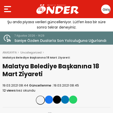
Giriş
Yap
Şu anda piyasa verileri güncelleniyor. Lütfen kısa bir süre
sonra tekrar deneyiniz.
4:29
7 Ağustos 2026 - 14:14
Dualarla Son Yolculuğuna Uğurlandı
Tercih Döneminde Bar
ANASAYFA
Uncategorized
Malatya Belediye Başkanına 18 Mart Ziyareti
Malatya Belediye Başkanına 18
Mart Ziyareti
19.03.2021 08:44
Güncellenme :
19.03.2021 08:45
12 views
kez okundu