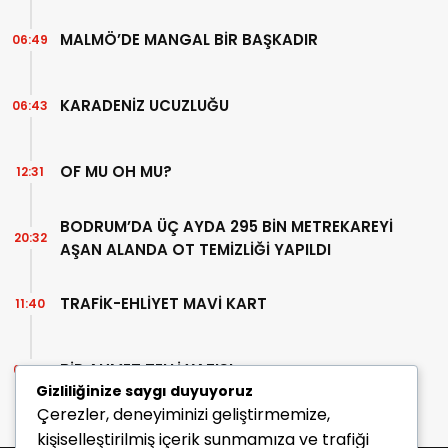
MALMÖ’DE MANGAL BİR BAŞKADIR
06:49
KARADENİZ UCUZLUĞU
06:43
OF MU OH MU?
12:31
BODRUM’DA ÜÇ AYDA 295 BİN METREKAREYİ
20:32
AŞAN ALANDA OT TEMİZLİĞİ YAPILDI
TRAFİK-EHLİYET MAVİ KART
11:40
BİR AHMET TELLİ YAZISI
07:30
Gizliliğinize saygı duyuyoruz
Çerezler, deneyiminizi geliştirmemize,
kişiselleştirilmiş içerik sunmamıza ve trafiği