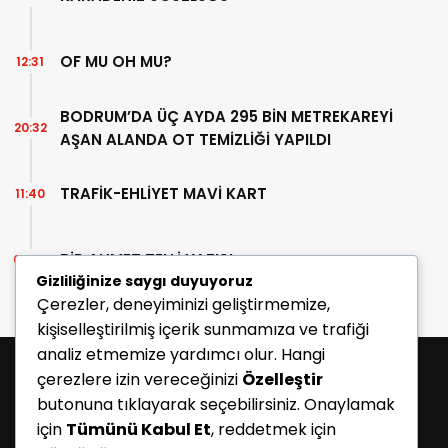
OF MU OH MU?
12:31
BODRUM’DA ÜÇ AYDA 295 BİN METREKAREYİ
20:32
AŞAN ALANDA OT TEMİZLİĞİ YAPILDI
TRAFİK-EHLİYET MAVİ KART
11:40
BİR AHMET TELLİ YAZISI
07:30
Gizliliğinize saygı duyuyoruz
Çerezler, deneyiminizi geliştirmemize,
kişiselleştirilmiş içerik sunmamıza ve trafiği
analiz etmemize yardımcı olur. Hangi
çerezlere izin vereceğinizi
Özelleştir
butonuna tıklayarak seçebilirsiniz. Onaylamak
için
Tümünü Kabul Et
, reddetmek için