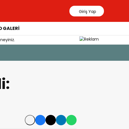
Giriş Yap
 GALERİ
neyiniz.
i: