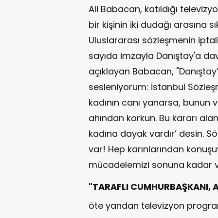
Ali Babacan, katıldığı televiz
bir kişinin iki dudağı arasına
Uluslararası sözleşmenin ipta
sayıda imzayla Danıştay'a dav
açıklayan Babacan, "Danıştay’
sesleniyorum: İstanbul Sözleşm
kadının canı yanarsa, bunun veb
ahından korkun. Bu kararı alan
kadına dayak vardır’ desin. S
var! Hep karınlarından konuşuyo
mücadelemizi sonuna kadar ve
"TARAFLI CUMHURBAŞKANI, A
öte yandan televizyon program