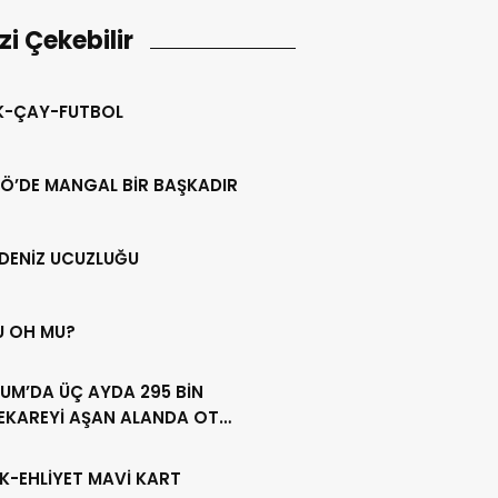
izi Çekebilir
IK-ÇAY-FUTBOL
Ö’DE MANGAL BİR BAŞKADIR
DENİZ UCUZLUĞU
U OH MU?
UM’DA ÜÇ AYDA 295 BİN
EKAREYİ AŞAN ALANDA OT
LİĞİ YAPILDI
K-EHLİYET MAVİ KART