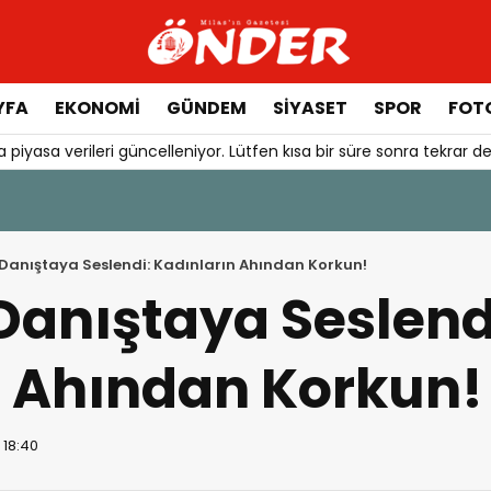
YFA
EKONOMİ
GÜNDEM
SİYASET
SPOR
FOTO
 piyasa verileri güncelleniyor. Lütfen kısa bir süre sonra tekrar de
7 Ağustos 2026 - 10:39
Bodrum FK’dan ‘sürprize hazır olun’ mesajı
Danıştaya Seslendi: Kadınların Ahından Korkun!
Danıştaya Seslend
n Ahından Korkun!
 18:40