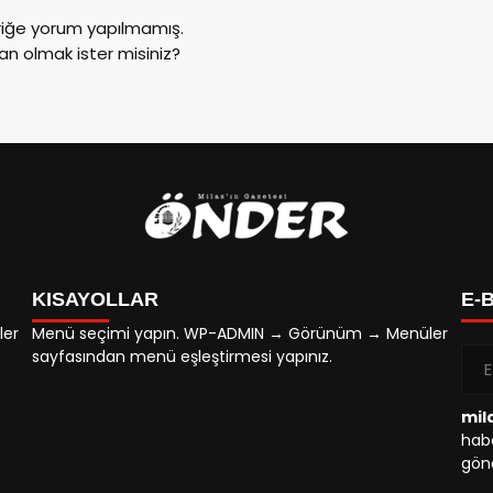
riğe yorum yapılmamış.
an olmak ister misiniz?
KISAYOLLAR
E-
ler
Menü seçimi yapın. WP-ADMIN → Görünüm → Menüler
sayfasından menü eşleştirmesi yapınız.
mil
habe
gönd