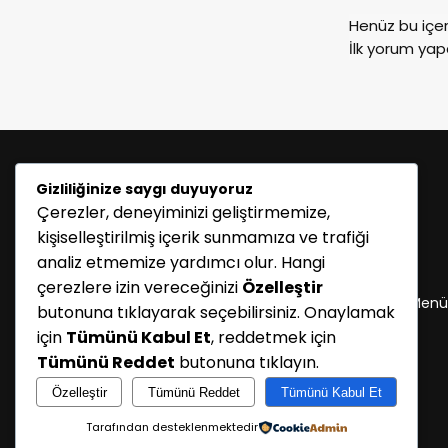
Henüz bu içe
İlk yorum yap
Gizliliğinize saygı duyuyoruz
Çerezler, deneyiminizi geliştirmemize,
kişiselleştirilmiş içerik sunmamıza ve trafiği
analiz etmemize yardımcı olur. Hangi
KATEGORİLER
çerezlere izin vereceğinizi
Özelleştir
Menü seçimi yapın. WP-ADMIN → Görünüm → Menü
butonuna tıklayarak seçebilirsiniz. Onaylamak
sayfasından menü eşleştirmesi yapınız.
için
Tümünü Kabul Et
, reddetmek için
Tümünü Reddet
butonuna tıklayın.
Özelleştir
Tümünü Reddet
Tümünü Kabul Et
Tarafından desteklenmektedir