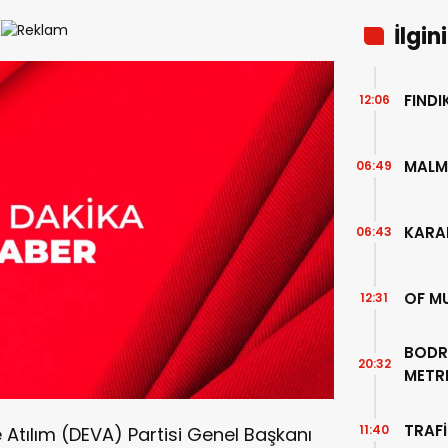
İlgin
FIND
12:06
MALM
06:49
KARA
06:43
OF M
12:31
BODR
20:32
METR
TEMİZ
TRAFİ
11:40
Atılım (DEVA) Partisi Genel Başkanı