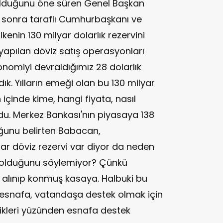
k olduğunu öne süren Genel Başkan
 sonra taraflı Cumhurbaşkanı ve
nin 130 milyar dolarlık rezervini
yapılan döviz satış operasyonları
omiyi devraldığımız 28 dolarlık
dık. Yılların emeği olan bu 130 milyar
n içinde kime, hangi fiyata, nasıl
ordu. Merkez Bankası'nın piyasaya 138
uğunu belirten Babacan,
r döviz rezervi var diyor da neden
v olduğunu söylemiyor? Çünkü
ç alınıp konmuş kasaya. Halbuki bu
 esnafa, vatandaşa destek olmak için
ilikleri yüzünden esnafa destek