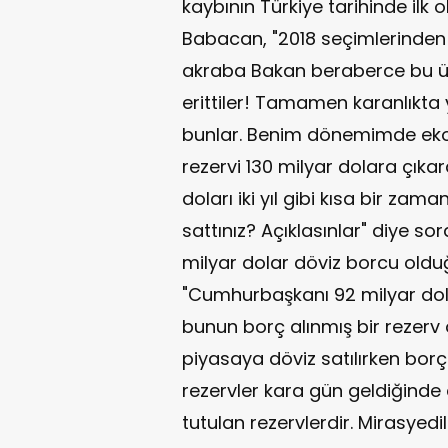
kaybının Türkiye tarihinde il
Babacan, "2018 seçimlerinden
akraba Bakan beraberce bu ülke
erittiler! Tamamen karanlıkta 
bunlar. Benim dönemimde ekon
rezervi 130 milyar dolara çıkar
doları iki yıl gibi kısa bir zama
sattınız? Açıklasınlar" diye s
milyar dolar döviz borcu old
"Cumhurbaşkanı 92 milyar dola
bunun borç alınmış bir rezer
piyasaya döviz satılırken bor
rezervler kara gün geldiğinde
tutulan rezervlerdir. Mirasyed