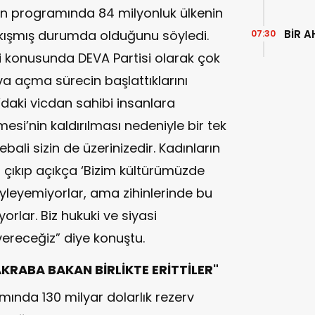
yon programında 84 milyonluk ülkenin
BİR A
 sıkışmış durumda olduğunu söyledi.
07:30
li konusunda DEVA Partisi olarak çok
a açma sürecin başlattıklarını
daki vicdan sahibi insanlara
esi’nin kaldırılması nedeniyle bir tek
ali sizin de üzerinizedir. Kadınların
 çıkıp açıkça ‘Bizim kültürümüzde
öyleyemiyorlar, ama zihinlerinde bu
rlar. Biz hukuki ve siyasi
receğiz” diye konuştu.
KRABA BAKAN BİRLİKTE ERİTTİLER"
ında 130 milyar dolarlık rezerv