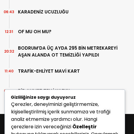
KARADENİZ UCUZLUĞU
06:43
OF MU OH MU?
12:31
BODRUM’DA ÜÇ AYDA 295 BİN METREKAREYİ
20:32
AŞAN ALANDA OT TEMİZLİĞİ YAPILDI
TRAFİK-EHLİYET MAVİ KART
11:40
BİR AHMET TELLİ YAZISI
07:30
Gizliliğinize saygı duyuyoruz
Çerezler, deneyiminizi geliştirmemize,
kişiselleştirilmiş içerik sunmamıza ve trafiği
analiz etmemize yardımcı olur. Hangi
çerezlere izin vereceğinizi
Özelleştir