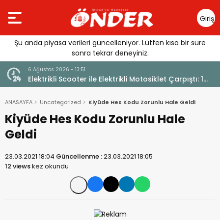
Giriş
Yap
Şu anda piyasa verileri güncelleniyor. Lütfen kısa bir süre
sonra tekrar deneyiniz.
6 Ağustos 2026 - 13:51
Elektrikli Scooter ile Elektrikli Motosiklet Çarpıştı: 1
Yaralı
ANASAYFA
Uncategorized
Kiyüde Hes Kodu Zorunlu Hale Geldi
Kiyüde Hes Kodu Zorunlu Hale
Geldi
23.03.2021 18:04
Güncellenme :
23.03.2021 18:05
12 views
kez okundu