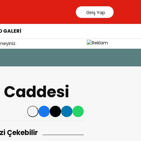
Giriş Yap
 GALERİ
neyiniz.
5 Ağustos 202
Kaymakam
j Caddesi
izi Çekebilir