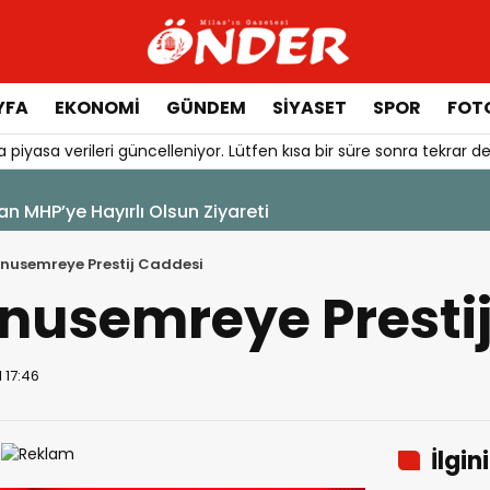
YFA
EKONOMİ
GÜNDEM
SİYASET
SPOR
FOTO
 piyasa verileri güncelleniyor. Lütfen kısa bir süre sonra tekrar de
an MHP’ye Hayırlı Olsun Ziyareti
nusemreye Prestij Caddesi
nusemreye Presti
 17:46
İlgin