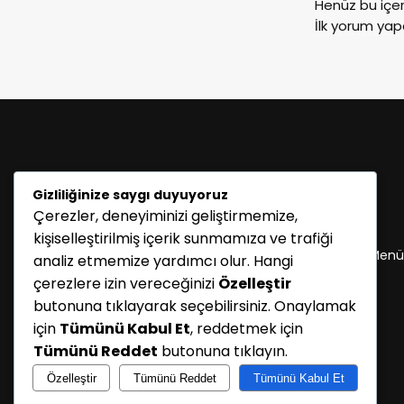
Henüz bu içe
İlk yorum yap
Gizliliğinize saygı duyuyoruz
Çerezler, deneyiminizi geliştirmemize,
KATEGORİLER
kişiselleştirilmiş içerik sunmamıza ve trafiği
Menü seçimi yapın. WP-ADMIN → Görünüm → Menü
analiz etmemize yardımcı olur. Hangi
sayfasından menü eşleştirmesi yapınız.
çerezlere izin vereceğinizi
Özelleştir
butonuna tıklayarak seçebilirsiniz. Onaylamak
için
Tümünü Kabul Et
, reddetmek için
Tümünü Reddet
butonuna tıklayın.
Özelleştir
Tümünü Reddet
Tümünü Kabul Et