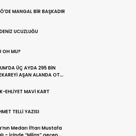
Ö’DE MANGAL BİR BAŞKADIR
DENİZ UCUZLUĞU
U OH MU?
UM’DA ÜÇ AYDA 295 BİN
EKAREYİ AŞAN ALANDA OT
LİĞİ YAPILDI
K-EHLİYET MAVİ KART
HMET TELLİ YAZISI
’nın Medarı İftarı Mustafa
lı – İçinde “Milas” geçen