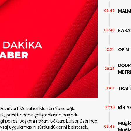
MALM
06:49
KARA
06:43
OF M
12:31
BODR
20:32
METR
TEMİZ
TRAFİ
11:40
BİR A
07:30
üzelyurt Mahallesi Muhsin Yazıcıoğlu
si, prestij cadde çalışmalarına başladı.
etiği Dairesi Başkanı Hakan Göktaş, bulvar üzerinde
Muğla
06:45
aj uygulamasını sürdürdüklerini belirterek,
Muğla