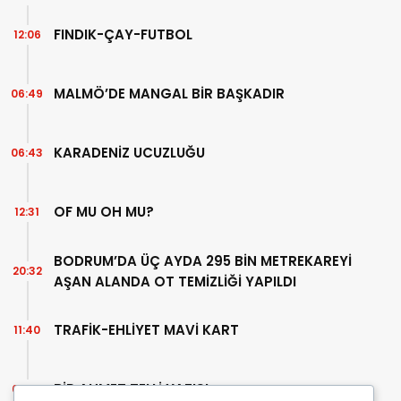
FINDIK-ÇAY-FUTBOL
12:06
MALMÖ’DE MANGAL BİR BAŞKADIR
06:49
KARADENİZ UCUZLUĞU
06:43
OF MU OH MU?
12:31
BODRUM’DA ÜÇ AYDA 295 BİN METREKAREYİ
20:32
AŞAN ALANDA OT TEMİZLİĞİ YAPILDI
TRAFİK-EHLİYET MAVİ KART
11:40
BİR AHMET TELLİ YAZISI
07:30