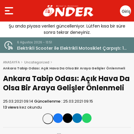
Giriş
Yap
Şu anda piyasa verileri güncelleniyor. Lütfen kısa bir süre
sonra tekrar deneyiniz.
6 Ağustos 2026 - 13:51
6 Ağu
Elektrikli Scooter ile Elektrikli Motosiklet Çarpıştı: 1
Gül
Yaralı
ANASAYFA
Uncategorized
Ankara Tabip Odası: Açık Hava Da Olsa Bir Araya Gelişler Önlenmeli
Ankara Tabip Odası: Açık Hava Da
Olsa Bir Araya Gelişler Önlenmeli
25.03.2021 09:14
Güncellenme :
25.03.2021 09:15
13 views
kez okundu