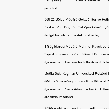
Henry’nin yürüttüğü Milas ilçesine bağlı La
protokolü;
DSİ 21.Bölge Müdürü Göktuğ İlter ve Fet
Başkanlığını Doç. Dr. Erdoğan Aslan’ın yü
ile ilgili hazırlanan destek protokolü;
İl Göç İdaresi Müdürü Mehmet Kavuk ve B
Toprak’ın yanı sıra Kazı Bilimsel Danışman
ilçesine bağlı Pedasa Antik Kenti ile ilgili
Muğla Sıtkı Koçman Üniversitesi Rektörü
Gülnaz Savran’ın yanı sıra Kazı Bilimsel D
ilçesine bağlı Sedir Adası Kedrai Antik Kenti
arasında imzalandı.
Kültür varlıklarımızın koruma kullanma den