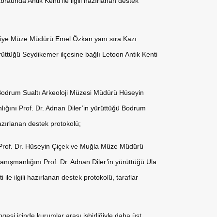
braunda Antik Kenti ile ilgili hazırlanan destek
hiye Müze Müdürü Emel Özkan yanı sıra Kazı
rüttüğü Seydikemer ilçesine bağlı Letoon Antik Kenti
odrum Sualtı Arkeoloji Müzesi Müdürü Hüseyin
lığını Prof. Dr. Adnan Diler’in yürüttüğü Bodrum
 hazırlanan destek protokolü;
 Prof. Dr. Hüseyin Çiçek ve Muğla Müze Müdürü
anışmanlığını Prof. Dr. Adnan Diler’in yürüttüğü Ula
 ile ilgili hazırlanan destek protokolü, taraflar
gesi içinde kurumlar arası işbirliğiyle daha üst