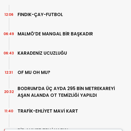
FINDIK-ÇAY-FUTBOL
12:06
MALMÖ’DE MANGAL BİR BAŞKADIR
06:49
KARADENİZ UCUZLUĞU
06:43
OF MU OH MU?
12:31
BODRUM’DA ÜÇ AYDA 295 BİN METREKAREYİ
20:32
AŞAN ALANDA OT TEMİZLİĞİ YAPILDI
TRAFİK-EHLİYET MAVİ KART
11:40
BİR AHMET TELLİ YAZISI
07:30