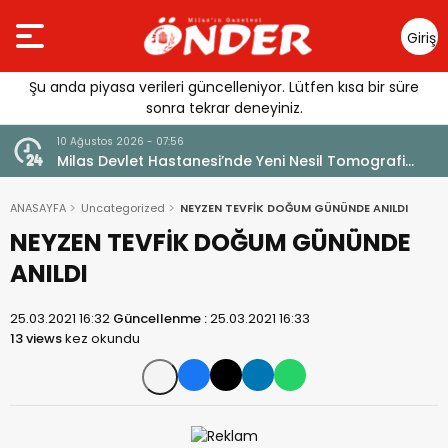
Giriş
Yap
Şu anda piyasa verileri güncelleniyor. Lütfen kısa bir süre
sonra tekrar deneyiniz.
10 Ağustos 2026 - 07:56
10 A
r
Milas Devlet Hastanesi’nde Yeni Nesil Tomografi
TÜT
Hizmeti
BİR
ANASAYFA
Uncategorized
NEYZEN TEVFİK DOĞUM GÜNÜNDE ANILDI
NEYZEN TEVFİK DOĞUM GÜNÜNDE
ANILDI
25.03.2021 16:32
Güncellenme :
25.03.2021 16:33
13 views
kez okundu