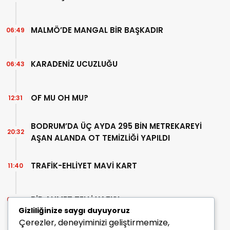
MALMÖ’DE MANGAL BİR BAŞKADIR
06:49
KARADENİZ UCUZLUĞU
06:43
OF MU OH MU?
12:31
BODRUM’DA ÜÇ AYDA 295 BİN METREKAREYİ
20:32
AŞAN ALANDA OT TEMİZLİĞİ YAPILDI
TRAFİK-EHLİYET MAVİ KART
11:40
BİR AHMET TELLİ YAZISI
07:30
Gizliliğinize saygı duyuyoruz
Çerezler, deneyiminizi geliştirmemize,