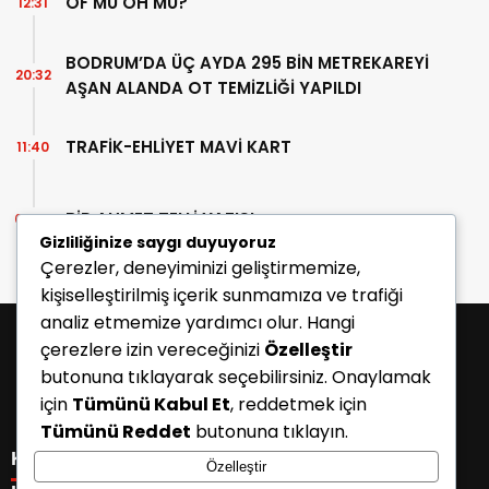
OF MU OH MU?
12:31
BODRUM’DA ÜÇ AYDA 295 BİN METREKAREYİ
20:32
AŞAN ALANDA OT TEMİZLİĞİ YAPILDI
TRAFİK-EHLİYET MAVİ KART
11:40
BİR AHMET TELLİ YAZISI
07:30
Gizliliğinize saygı duyuyoruz
Çerezler, deneyiminizi geliştirmemize,
kişiselleştirilmiş içerik sunmamıza ve trafiği
analiz etmemize yardımcı olur. Hangi
çerezlere izin vereceğinizi
Özelleştir
butonuna tıklayarak seçebilirsiniz. Onaylamak
için
Tümünü Kabul Et
, reddetmek için
Tümünü Reddet
butonuna tıklayın.
KATEGORİLER
Özelleştir