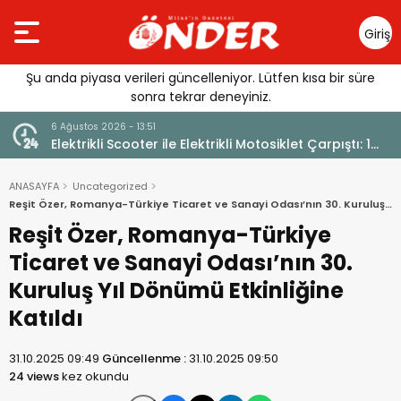
Giriş
Yap
Şu anda piyasa verileri güncelleniyor. Lütfen kısa bir süre
sonra tekrar deneyiniz.
stos 2026 - 13:51
6 Ağustos 2026 -
trikli Scooter ile Elektrikli Motosiklet Çarpıştı: 1
Güllük’te A
lı
ANASAYFA
Uncategorized
Reşit Özer, Romanya-Türkiye Ticaret ve Sanayi Odası’nın 30. Kuruluş
Yıl Dönümü Etkinliğine Katıldı
Reşit Özer, Romanya-Türkiye
Ticaret ve Sanayi Odası’nın 30.
Kuruluş Yıl Dönümü Etkinliğine
Katıldı
31.10.2025 09:49
Güncellenme :
31.10.2025 09:50
24 views
kez okundu