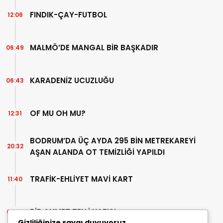
FINDIK-ÇAY-FUTBOL
12:06
MALMÖ’DE MANGAL BİR BAŞKADIR
06:49
KARADENİZ UCUZLUĞU
06:43
OF MU OH MU?
12:31
BODRUM’DA ÜÇ AYDA 295 BİN METREKAREYİ
20:32
AŞAN ALANDA OT TEMİZLİĞİ YAPILDI
TRAFİK-EHLİYET MAVİ KART
11:40
BİR AHMET TELLİ YAZISI
07:30
Gizliliğinize saygı duyuyoruz