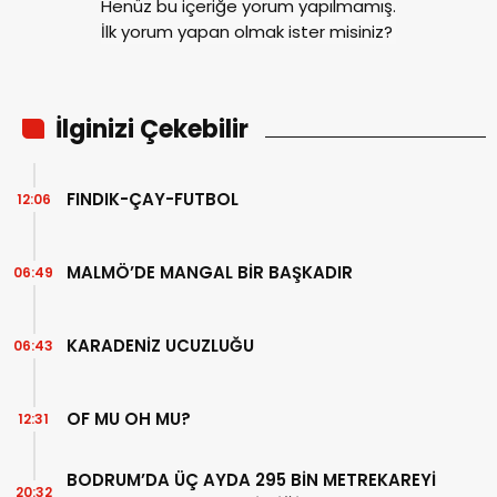
Henüz bu içeriğe yorum yapılmamış.
İlk yorum yapan olmak ister misiniz?
İlginizi Çekebilir
FINDIK-ÇAY-FUTBOL
12:06
MALMÖ’DE MANGAL BİR BAŞKADIR
06:49
KARADENİZ UCUZLUĞU
06:43
OF MU OH MU?
12:31
BODRUM’DA ÜÇ AYDA 295 BİN METREKAREYİ
20:32