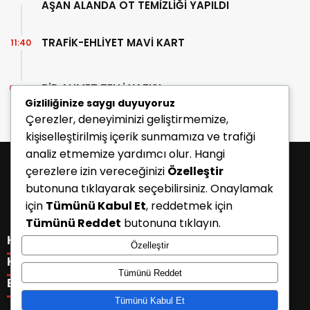
AŞAN ALANDA OT TEMİZLİĞİ YAPILDI
TRAFİK-EHLİYET MAVİ KART
11:40
BİR AHMET TELLİ YAZISI
07:30
Gizliliğinize saygı duyuyoruz
Çerezler, deneyiminizi geliştirmemize,
kişiselleştirilmiş içerik sunmamıza ve trafiği
analiz etmemize yardımcı olur. Hangi
çerezlere izin vereceğinizi
Özelleştir
butonuna tıklayarak seçebilirsiniz. Onaylamak
için
Tümünü Kabul Et
, reddetmek için
Tümünü Reddet
butonuna tıklayın.
KATEGORİLER
Özelleştir
Menü seçimi yapın. WP-ADMIN → Görünüm → Menüler
KISAYOLLAR
Tümünü Reddet
sayfasından menü eşleştirmesi yapınız.
Menü seçimi yapın. WP-ADMIN → Görünüm → Menüler
E-BÜLTEN
sayfasından menü eşleştirmesi yapınız.
Tümünü Kabul Et