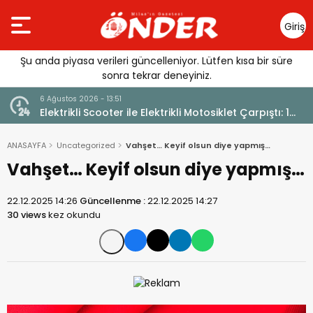
Giriş
Yap
Şu anda piyasa verileri güncelleniyor. Lütfen kısa bir süre
sonra tekrar deneyiniz.
6 Ağustos 2026 - 13:51
Elektrikli Scooter ile Elektrikli Motosiklet Çarpıştı: 1
Yaralı
ANASAYFA
Uncategorized
Vahşet… Keyif olsun diye yapmış…
Vahşet… Keyif olsun diye yapmış…
22.12.2025 14:26
Güncellenme :
22.12.2025 14:27
30 views
kez okundu