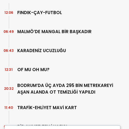
FINDIK-ÇAY-FUTBOL
12:06
MALMÖ’DE MANGAL BİR BAŞKADIR
06:49
KARADENİZ UCUZLUĞU
06:43
OF MU OH MU?
12:31
BODRUM’DA ÜÇ AYDA 295 BİN METREKAREYİ
20:32
AŞAN ALANDA OT TEMİZLİĞİ YAPILDI
TRAFİK-EHLİYET MAVİ KART
11:40
BİR AHMET TELLİ YAZISI
07:30