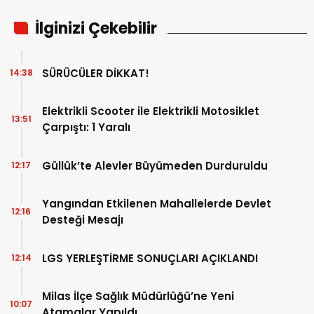
İlginizi Çekebilir
SÜRÜCÜLER DİKKAT!
14:38
Elektrikli Scooter ile Elektrikli Motosiklet
13:51
Çarpıştı: 1 Yaralı
Güllük’te Alevler Büyümeden Durduruldu
12:17
Yangından Etkilenen Mahallelerde Devlet
12:16
Desteği Mesajı
LGS YERLEŞTİRME SONUÇLARI AÇIKLANDI
12:14
Milas İlçe Sağlık Müdürlüğü’ne Yeni
10:07
Atamalar Yapıldı