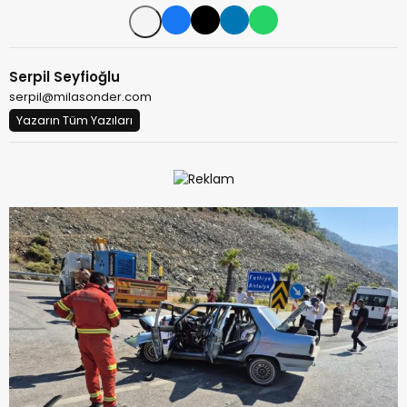
Serpil Seyfioğlu
serpil@milasonder.com
Yazarın Tüm Yazıları