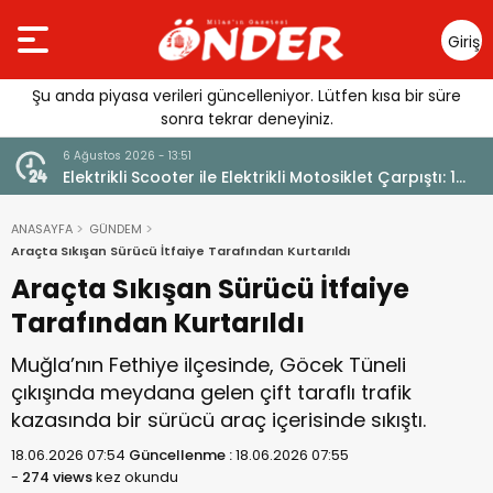
Giriş
Yap
Şu anda piyasa verileri güncelleniyor. Lütfen kısa bir süre
sonra tekrar deneyiniz.
6 Ağustos 2026 - 12:17
ktrikli Motosiklet Çarpıştı: 1
Güllük’te Alevler Büyümeden D
ANASAYFA
GÜNDEM
Araçta Sıkışan Sürücü İtfaiye Tarafından Kurtarıldı
Araçta Sıkışan Sürücü İtfaiye
Tarafından Kurtarıldı
Muğla’nın Fethiye ilçesinde, Göcek Tüneli
çıkışında meydana gelen çift taraflı trafik
kazasında bir sürücü araç içerisinde sıkıştı.
18.06.2026 07:54
Güncellenme :
18.06.2026 07:55
-
274 views
kez okundu