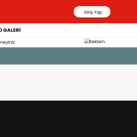
Giriş Yap
 GALERİ
neyiniz.
6 Ağustos 202
Güllük’te