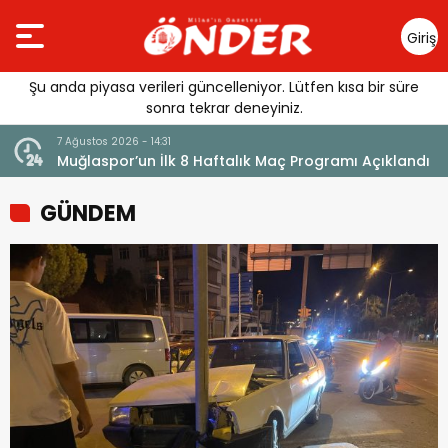
Giriş
Yap
Şu anda piyasa verileri güncelleniyor. Lütfen kısa bir süre
sonra tekrar deneyiniz.
7 Ağustos 2026 - 14:31
7 Ağu
Muğlaspor’un İlk 8 Haftalık Maç Programı Açıklandı
San
GÜNDEM