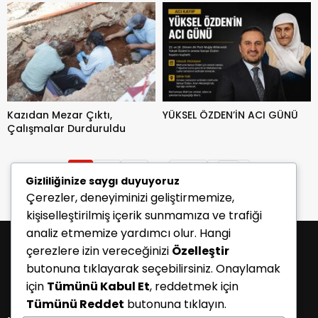
Kazıdan Mezar Çıktı,
YÜKSEL ÖZDEN’İN ACI GÜNÜ
Çalışmalar Durduruldu
...
1
2
3
148
Gizliliğinize saygı duyuyoruz
Çerezler, deneyiminizi geliştirmemize,
kişiselleştirilmiş içerik sunmamıza ve trafiği
analiz etmemize yardımcı olur. Hangi
çerezlere izin vereceğinizi
Özelleştir
butonuna tıklayarak seçebilirsiniz. Onaylamak
için
Tümünü Kabul Et
, reddetmek için
Tümünü Reddet
butonuna tıklayın.