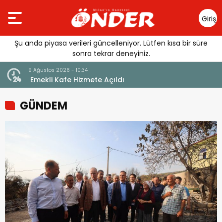
Giriş
Yap
Şu anda piyasa verileri güncelleniyor. Lütfen kısa bir süre
sonra tekrar deneyiniz.
9 Ağustos 2026 - 10:06
e Açıldı
Hasarlı Köprüler İçin Harek
ACELE KAMULAŞTIRMA
GÜNDEM