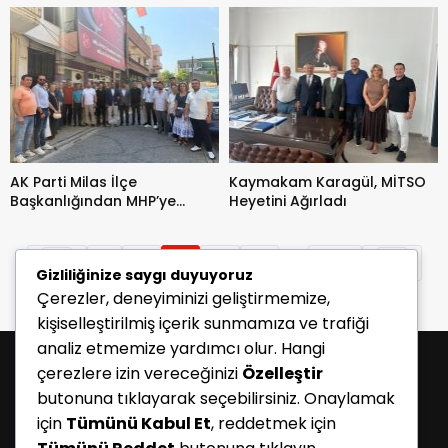
AK Parti Milas İlçe
Kaymakam Karagül, MİTSO
Başkanlığından MHP’ye
Heyetini Ağırladı
Hayırlı Olsun Ziyareti
...
1
2
3
4
5
149
Gizliliğinize saygı duyuyoruz
Çerezler, deneyiminizi geliştirmemize,
kişiselleştirilmiş içerik sunmamıza ve trafiği
analiz etmemize yardımcı olur. Hangi
çerezlere izin vereceğinizi
Özelleştir
butonuna tıklayarak seçebilirsiniz. Onaylamak
için
Tümünü Kabul Et
, reddetmek için