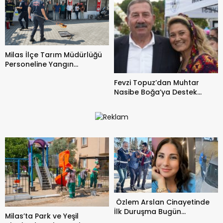
Milas İlçe Tarım Müdürlüğü
Personeline Yangın
Güvenliği Eğitimi ve
Fevzi Topuz’dan Muhtar
Tatbikatı
Nasibe Boğa’ya Destek
Mesajı
Özlem Arslan Cinayetinde
İlk Duruşma Bugün
Milas’ta Park ve Yeşil
Görülecek