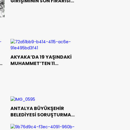
GİRİŞİMİNİN SON FİRARİSİ
10 YIL SONRA YAKALANDI
AKYAKA’DA 19 YAŞINDAKİ
MUHAMMET’TEN 11
GÜNDÜR HABER YOK
ANTALYA BÜYÜKŞEHİR
BELEDİYESİ SORUŞTURMASI
MARMARİS’E UZANDI:
BELEDİYE YÖNETİCİSİ