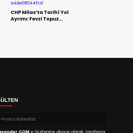
OTELDE GÖZALTINA ALINDI
CHP Milas’ta Tarihî Yol
Ayrımı: Fevzi Topuz
Kalıyor, Zühra Dönmez ve
Yönetimi İstifa Ediyor
BÜLTEN
asonder.COM
e-bültenine abone olarak, tarafınıza