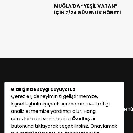
MUĞLA’DA “YEŞİL VATAN”
İÇİN 7/24 GÜVENLİK NÖBETİ
Gizliliğinize saygı duyuyoruz
Çerezler, deneyiminizi geliştirmemize,
KATEGORİLER
kişiselleştirilmiş içerik sunmamıza ve trafiği
Menü seçimi yapın. WP-ADMIN → Görünüm → Menü
analiz etmemize yardımcı olur. Hangi
sayfasından menü eşleştirmesi yapınız.
çerezlere izin vereceğinizi
Özelleştir
butonuna tıklayarak seçebilirsiniz. Onaylamak