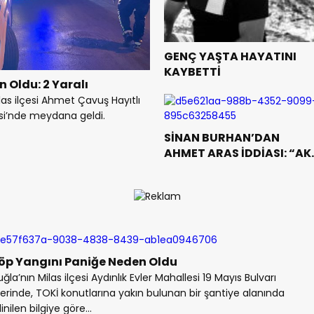
GENÇ YAŞTA HAYATINI
KAYBETTİ
 Oldu: 2 Yaralı
as ilçesi Ahmet Çavuş Hayıtlı
esi’nde meydana geldi.
SİNAN BURHAN’DAN
AHMET ARAS İDDİASI: “AK
PARTİ’YE GEÇEBİLİR”
öp Yangını Paniğe Neden Oldu
ğla’nın Milas ilçesi Aydınlık Evler Mahallesi 19 Mayıs Bulvarı
erinde, TOKİ konutlarına yakın bulunan bir şantiye alanında
inilen bilgiye göre...