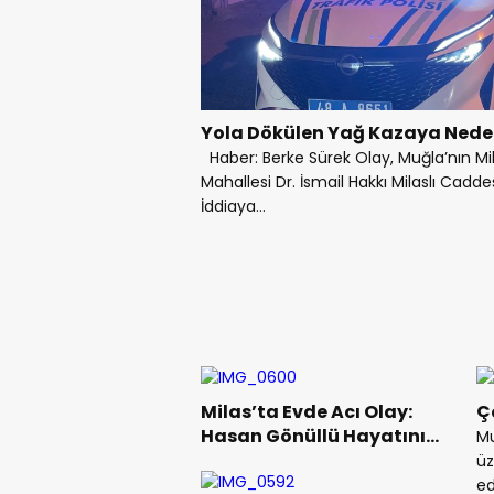
Yola Dökülen Yağ Kazaya Neden
Haber: Berke Sürek Olay, Muğla’nın Mil
Mahallesi Dr. İsmail Hakkı Milaslı Cadd
İddiaya...
Milas’ta Evde Acı Olay:
Ç
Hasan Gönüllü Hayatını
Mu
Kaybetmiş Halde Bulundu
üz
ed