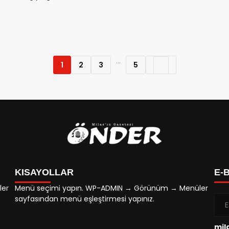
...
1
2
3
5
KISAYOLLAR
E-
ler
Menü seçimi yapın. WP-ADMIN → Görünüm → Menüler
sayfasından menü eşleştirmesi yapınız.
mil