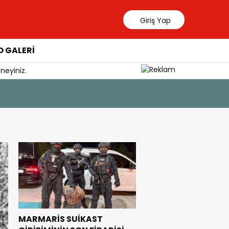
Giriş Yap
 GALERİ
neyiniz.
5 Ağustos 202
Sağlıklı 
MARMARİS SUİKAST