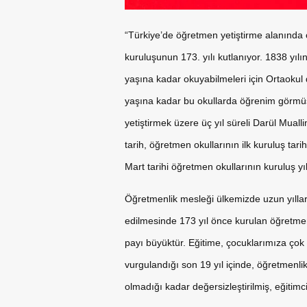
“Türkiye’de öğretmen yetiştirme alanında ö
kuruluşunun 173. yılı kutlanıyor. 1838 yılı
yaşına kadar okuyabilmeleri için Ortaokul 
yaşına kadar bu okullarda öğrenim görmüş
yetiştirmek üzere üç yıl süreli Darül Muall
tarih, öğretmen okullarının ilk kuruluş tar
Mart tarihi öğretmen okullarının kuruluş 
Öğretmenlik mesleği ülkemizde uzun yıllar
edilmesinde 173 yıl önce kurulan öğretmen 
payı büyüktür. Eğitime, çocuklarımıza çok
vurgulandığı son 19 yıl içinde, öğretmenli
olmadığı kadar değersizleştirilmiş, eğitimc