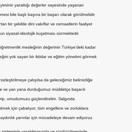
yiminin yarattığı değerler sayesinde yaşanan
si bile başlı başına bir başarı olarak görülmelidir.
an bir şekilde dini vakıflar ve cemaatlerin faaliyet
yoğun siyasal-ideolojik kuşatması sürmektedir.
öğretmenlik mesleğinin değerinin Türkiye’deki kadar
ini yok sayan bir iktidar ve eğitim yönetimi görmek
zleştirilmeye çalışılsa da geleceğimiz belirsizliğe
kte ve yan yana durduğumuz müddetçe başarılı
le verip, umudumuzu güçlendirelim. Salgında
tmek için çabalıyor, tüm engellere ve zorluklara
 aydınlık yarınlar için mücadeleye devam ediyoruz.
e sisteminin yaratılmasında ve sürdürülmesinde