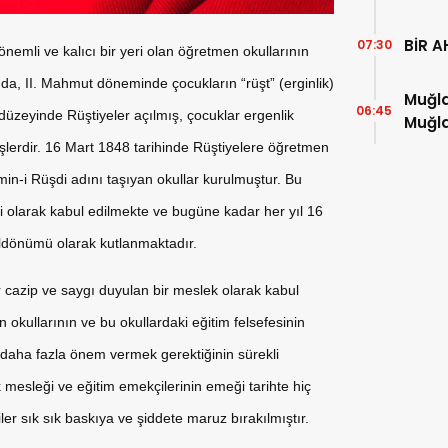
BİR A
07:30
nemli ve kalıcı bir yeri olan öğretmen okullarının
nda, II. Mahmut döneminde çocukların “rüşt” (erginlik)
Muğla
06:45
düzeyinde Rüştiyeler açılmış, çocuklar ergenlik
Muğla
kitap
lerdir. 16 Mart 1848 tarihinde Rüştiyelere öğretmen
imin-i Rüşdi adını taşıyan okullar kurulmuştur. Bu
ihi olarak kabul edilmekte ve bugüne kadar her yıl 16
yıldönümü olarak kutlanmaktadır.
 cazip ve saygı duyulan bir meslek olarak kabul
okullarının ve bu okullardaki eğitim felsefesinin
 daha fazla önem vermek gerektiğinin sürekli
k mesleği ve eğitim emekçilerinin emeği tarihte hiç
iler sık sık baskıya ve şiddete maruz bırakılmıştır.