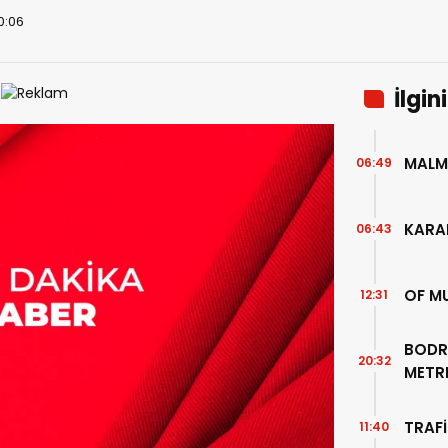
10:06
İlgin
MALM
06:49
KARA
06:43
OF M
12:31
BODR
20:32
METR
TEMİZ
TRAFİ
11:40