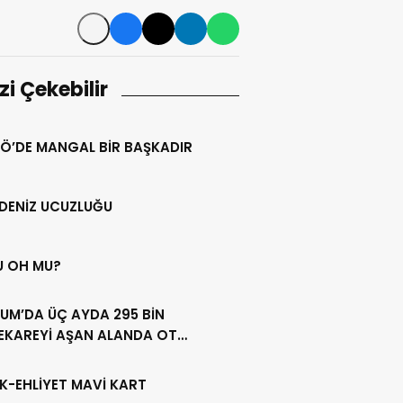
izi Çekebilir
Ö’DE MANGAL BİR BAŞKADIR
DENİZ UCUZLUĞU
U OH MU?
UM’DA ÜÇ AYDA 295 BİN
EKAREYİ AŞAN ALANDA OT
LİĞİ YAPILDI
K-EHLİYET MAVİ KART