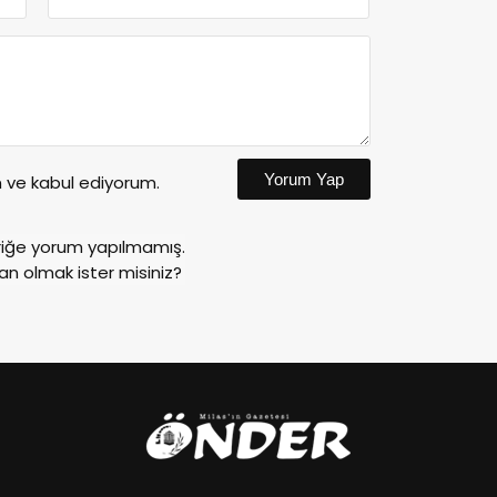
Yorum Yap
ve kabul ediyorum.
riğe yorum yapılmamış.
an olmak ister misiniz?