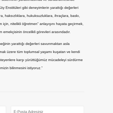
y Enstitüleri gibi deneyimlerin yarattığı değerleri
 haksızlıklara, hukuksuzluklara, ihraçlara, baskı,
m için, nitelikli öğretmen” anlayışını hayata geçirmek,
im emekçisinin öncelikli görevleri arasındadır.
neğinin yarattığı değerleri savunmaktan asla
lmak üzere tüm toplumsal yaşamı kuşatan ve kendi
 isteyenlere karşı yürüttüğümüz mücadeleyi sürdürme
zin bilinmesini istiyoruz.”