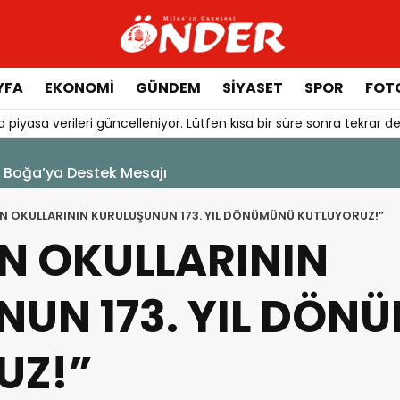
YFA
EKONOMİ
GÜNDEM
SİYASET
SPOR
FOTO
 piyasa verileri güncelleniyor. Lütfen kısa bir süre sonra tekrar de
6 Ağustos 2026 - 07:37
Milas’ta Park ve Yeşil Alanlarda Bakım Çalışması
 OKULLARININ KURULUŞUNUN 173. YIL DÖNÜMÜNÜ KUTLUYORUZ!”
N OKULLARININ
UN 173. YIL DÖN
UZ!”