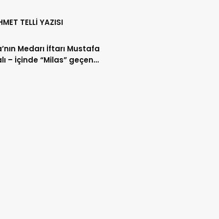
HMET TELLİ YAZISI
’nın Medarı İftarı Mustafa
lı – İçinde “Milas” geçen
lar (40/2)