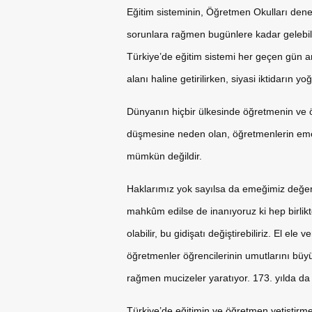
Eğitim sisteminin, Öğretmen Okulları dene
sorunlara rağmen bugünlere kadar gelebilme
Türkiye’de eğitim sistemi her geçen gün art
alanı haline getirilirken, siyasi iktidarın 
Dünyanın hiçbir ülkesinde öğretmenin ve 
düşmesine neden olan, öğretmenlerin emeğ
mümkün değildir.
Haklarımız yok sayılsa da emeğimiz değersi
mahkûm edilse de inanıyoruz ki hep birli
olabilir, bu gidişatı değiştirebiliriz. El e
öğretmenler öğrencilerinin umutlarını büyü
rağmen mucizeler yaratıyor. 173. yılda da
Türkiye’de eğitimin ve öğretmen yetiştirm