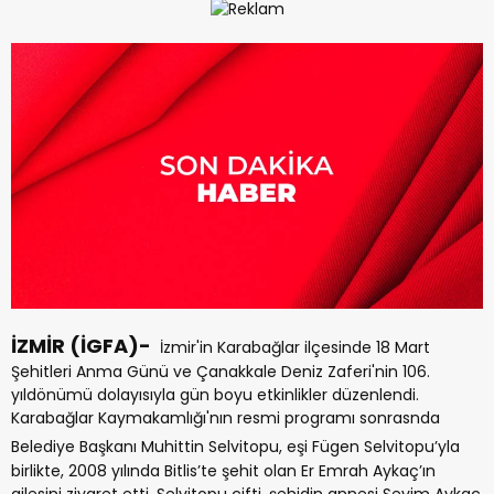
İZMİR (İGFA)-
İzmir'in Karabağlar ilçesinde 18 Mart
Şehitleri Anma Günü ve Çanakkale Deniz Zaferi'nin 106.
yıldönümü dolayısıyla gün boyu etkinlikler düzenlendi.
Karabağlar Kaymakamlığı'nın resmi programı sonrasnda
Belediye Başkanı Muhittin Selvitopu, eşi
Fügen Selvitopu’yla
birlikte, 2008 yılında Bitlis’te şehit olan Er Emrah Aykaç’ın
ailesini ziyaret etti. Selvitopu çifti, şehidin annesi Sevim Aykaç