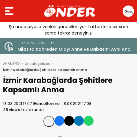
Giriş
Yap
Şu anda piyasa verileri güncelleniyor. Lütfen kısa bir süre
sonra tekrar deneyiniz.
10 Ağustos 2026 - 13:05
1
Milas’ta Kahreden Olay: Anne ve Babasını Aynı Anda
M
Kaybetti
ANASAYFA
Uncategorized
İzmir Karabağlarda Şehitlere Kapsamlı Anma
İzmir Karabağlarda Şehitlere
Kapsamlı Anma
18.03.2021 17:07
Güncellenme :
18.03.2021 17:08
25 views
kez okundu