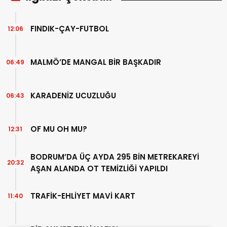
FINDIK-ÇAY-FUTBOL
12:06
MALMÖ’DE MANGAL BİR BAŞKADIR
06:49
KARADENİZ UCUZLUĞU
06:43
OF MU OH MU?
12:31
BODRUM’DA ÜÇ AYDA 295 BİN METREKAREYİ
20:32
AŞAN ALANDA OT TEMİZLİĞİ YAPILDI
TRAFİK-EHLİYET MAVİ KART
11:40