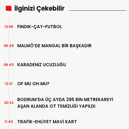
İlginizi Çekebilir
FINDIK-ÇAY-FUTBOL
12:06
MALMÖ’DE MANGAL BİR BAŞKADIR
06:49
KARADENİZ UCUZLUĞU
06:43
OF MU OH MU?
12:31
BODRUM’DA ÜÇ AYDA 295 BİN METREKAREYİ
20:32
AŞAN ALANDA OT TEMİZLİĞİ YAPILDI
TRAFİK-EHLİYET MAVİ KART
11:40