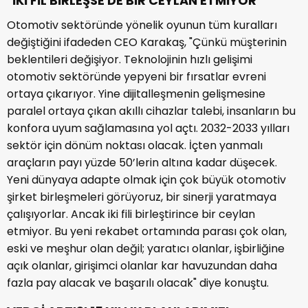
"İKİ FİL BİRLEŞSE DE BİR CEYLAN ETMİYOR"
Otomotiv sektöründe yönelik oyunun tüm kuralları
değiştiğini ifadeden CEO Karakaş, "Çünkü müşterinin
beklentileri değişiyor. Teknolojinin hızlı gelişimi
otomotiv sektöründe yepyeni bir fırsatlar evreni
ortaya çıkarıyor. Yine dijitalleşmenin gelişmesine
paralel ortaya çıkan akıllı cihazlar talebi, insanların bu
konfora uyum sağlamasına yol açtı. 2032-2033 yılları
sektör için dönüm noktası olacak. İçten yanmalı
araçların payı yüzde 50’lerin altına kadar düşecek.
Yeni dünyaya adapte olmak için çok büyük otomotiv
şirket birleşmeleri görüyoruz, bir sinerji yaratmaya
çalışıyorlar. Ancak iki fili birleştirince bir ceylan
etmiyor. Bu yeni rekabet ortamında parası çok olan,
eski ve meşhur olan değil; yaratıcı olanlar, işbirliğine
açık olanlar, girişimci olanlar kar havuzundan daha
fazla pay alacak ve başarılı olacak" diye konuştu.