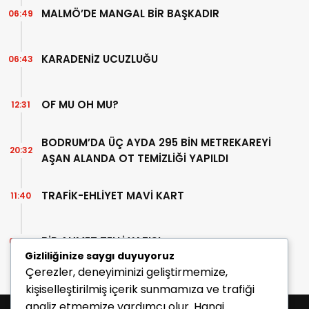
MALMÖ’DE MANGAL BİR BAŞKADIR
06:49
KARADENİZ UCUZLUĞU
06:43
OF MU OH MU?
12:31
BODRUM’DA ÜÇ AYDA 295 BİN METREKAREYİ
20:32
AŞAN ALANDA OT TEMİZLİĞİ YAPILDI
TRAFİK-EHLİYET MAVİ KART
11:40
BİR AHMET TELLİ YAZISI
07:30
Gizliliğinize saygı duyuyoruz
Çerezler, deneyiminizi geliştirmemize,
kişiselleştirilmiş içerik sunmamıza ve trafiği
analiz etmemize yardımcı olur. Hangi