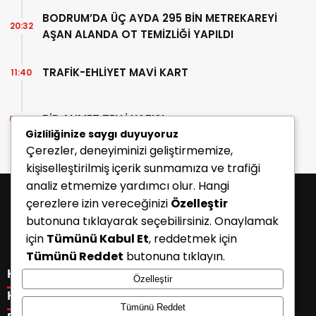
BODRUM’DA ÜÇ AYDA 295 BİN METREKAREYİ
20:32
AŞAN ALANDA OT TEMİZLİĞİ YAPILDI
TRAFİK-EHLİYET MAVİ KART
11:40
BİR AHMET TELLİ YAZISI
07:30
Gizliliğinize saygı duyuyoruz
Çerezler, deneyiminizi geliştirmemize,
kişiselleştirilmiş içerik sunmamıza ve trafiği
analiz etmemize yardımcı olur. Hangi
çerezlere izin vereceğinizi
Özelleştir
butonuna tıklayarak seçebilirsiniz. Onaylamak
için
Tümünü Kabul Et
, reddetmek için
Tümünü Reddet
butonuna tıklayın.
KATEGORİLER
Özelleştir
Menü seçimi yapın. WP-ADMIN → Görünüm → Menüler
KISAYOLLAR
Tümünü Reddet
sayfasından menü eşleştirmesi yapınız.