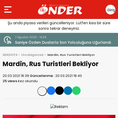
Giriş
Yap
Şu anda piyasa verileri güncelleniyor. Lütfen kısa bir süre
sonra tekrar deneyiniz.
7 Ağustos 2026 - 14:14
 Yolculuğuna Uğurlandı
Tercih Döneminde Barınma Telaşı 
ANASAYFA
Uncategorized
Mardin, Rus Turistleri Bekliyor
Mardin, Rus Turistleri Bekliyor
20.03.2021 18:39
Güncellenme :
20.03.2021 18:40
25 views
kez okundu