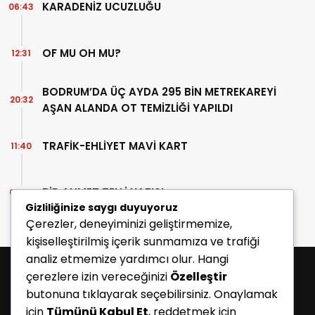
KARADENİZ UCUZLUĞU
06:43
OF MU OH MU?
12:31
BODRUM’DA ÜÇ AYDA 295 BİN METREKAREYİ
20:32
AŞAN ALANDA OT TEMİZLİĞİ YAPILDI
TRAFİK-EHLİYET MAVİ KART
11:40
BİR AHMET TELLİ YAZISI
07:30
Gizliliğinize saygı duyuyoruz
Çerezler, deneyiminizi geliştirmemize,
kişiselleştirilmiş içerik sunmamıza ve trafiği
analiz etmemize yardımcı olur. Hangi
çerezlere izin vereceğinizi
Özelleştir
butonuna tıklayarak seçebilirsiniz. Onaylamak
için
Tümünü Kabul Et
, reddetmek için