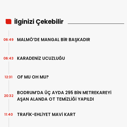
İlginizi Çekebilir
MALMÖ’DE MANGAL BİR BAŞKADIR
06:49
KARADENİZ UCUZLUĞU
06:43
OF MU OH MU?
12:31
BODRUM’DA ÜÇ AYDA 295 BİN METREKAREYİ
20:32
AŞAN ALANDA OT TEMİZLİĞİ YAPILDI
TRAFİK-EHLİYET MAVİ KART
11:40