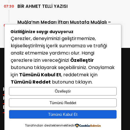
BİR AHMET TELLİ YAZISI
07:30
Muğla’nın Medarı İftarı Mustafa Muğlalı –
06:45
İçinde “Milas” geçen kitaplar (40/2)
Gizliliğinize saygı duyuyoruz
Çerezler, deneyiminizi geliştirmemize,
kişiselleştirilmiş içerik sunmamıza ve trafiği
analiz etmemize yardımcı olur. Hangi
çerezlere izin vereceğinizi
Özelleştir
butonuna tıklayarak seçebilirsiniz. Onaylamak
için
Tümünü Kabul Et
, reddetmek için
Tümünü Reddet
butonuna tıklayın.
KATEGORİLER
Özelleştir
Menü seçimi yapın. WP-ADMIN → Görünüm → Menüler
KISAYOLLAR
Tümünü Reddet
sayfasından menü eşleştirmesi yapınız.
Menü seçimi yapın. WP-ADMIN → Görünüm → Menüler
E-BÜLTEN
sayfasından menü eşleştirmesi yapınız.
Tümünü Kabul Et
Tarafından desteklenmektedir