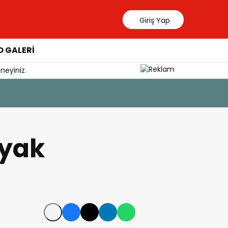
Giriş Yap
 GALERİ
neyiniz.
7 Ağustos 202
Enes Koç
ayak