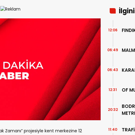
İlgin
FIND
12:06
MALM
06:49
KARA
06:43
OF M
12:31
BODR
20:32
METR
TEMİZ
TRAFİ
11:40
ak Zamanı” projesiyle kent merkezine 12