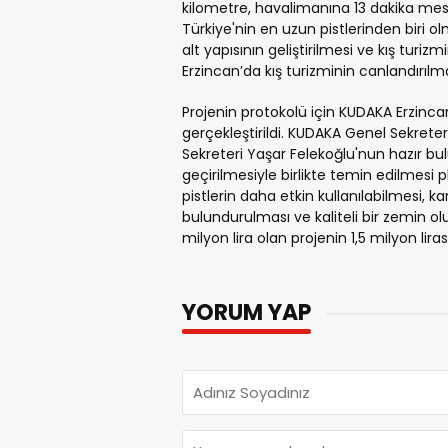
kilometre, havalimanına 13 dakika mesa
Türkiye'nin en uzun pistlerinden biri ol
alt yapısının geliştirilmesi ve kış turiz
Erzincan’da kış turizminin canlandırılm
Projenin protokolü için KUDAKA Erzinca
gerçekleştirildi. KUDAKA Genel Sekrete
Sekreteri Yaşar Felekoğlu'nun hazır b
geçirilmesiyle birlikte temin edilmesi p
pistlerin daha etkin kullanılabilmesi, k
bulundurulması ve kaliteli bir zemin ol
milyon lira olan projenin 1,5 milyon li
YORUM YAP