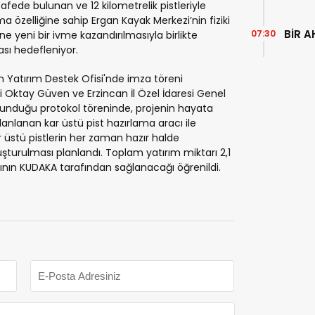
fede bulunan ve 12 kilometrelik pistleriyle
ma özelliğine sahip Ergan Kayak Merkezi’nin fiziki
BİR A
07:30
mine yeni bir ivme kazandırılmasıyla birlikte
ası hedefleniyor.
n Yatırım Destek Ofisi'nde imza töreni
ri Oktay Güven ve Erzincan İl Özel İdaresi Genel
ulunduğu protokol töreninde, projenin hayata
lanlanan kar üstü pist hazırlama aracı ile
ar üstü pistlerin her zaman hazır halde
uşturulması planlandı. Toplam yatırım miktarı 2,1
rasının KUDAKA tarafından sağlanacağı öğrenildi.