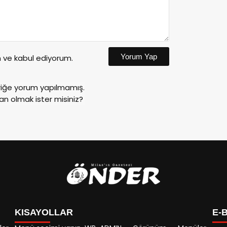
Yorum Yap
ve kabul ediyorum.
riğe yorum yapılmamış.
an olmak ister misiniz?
KISAYOLLAR
E-