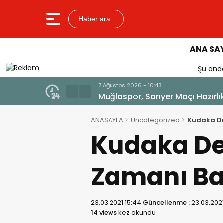
Haber ara...
ANA SA
Şu anda
7 Ağustos 2026 - 10:43
Muğlaspor, Sarıyer Maçı Hazırlı
ANASAYFA
Uncategorized
Kudaka De
Kudaka De
Zamanı Ba
23.03.2021 15:44
Güncellenme :
23.03.2021
14 views
kez okundu