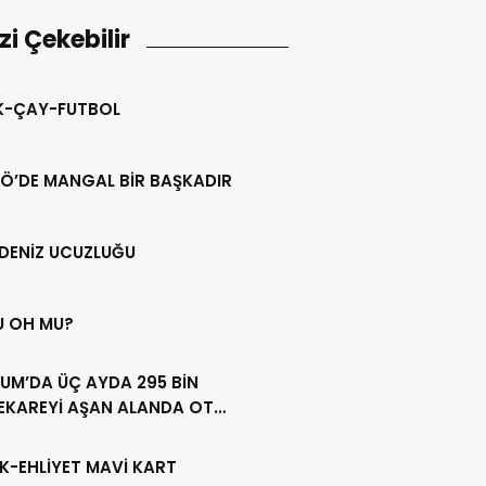
izi Çekebilir
IK-ÇAY-FUTBOL
Ö’DE MANGAL BİR BAŞKADIR
DENİZ UCUZLUĞU
U OH MU?
UM’DA ÜÇ AYDA 295 BİN
EKAREYİ AŞAN ALANDA OT
LİĞİ YAPILDI
K-EHLİYET MAVİ KART