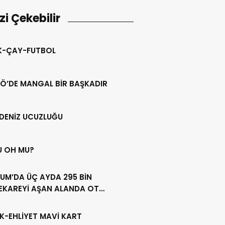
izi Çekebilir
IK-ÇAY-FUTBOL
Ö’DE MANGAL BİR BAŞKADIR
DENİZ UCUZLUĞU
U OH MU?
UM’DA ÜÇ AYDA 295 BİN
EKAREYİ AŞAN ALANDA OT
LİĞİ YAPILDI
K-EHLİYET MAVİ KART