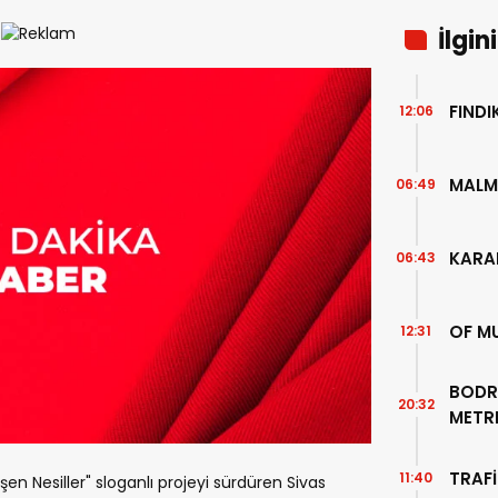
İlgin
FIND
12:06
MALM
06:49
KARA
06:43
OF M
12:31
BODR
20:32
METR
TEMİZ
TRAFİ
11:40
şen Nesiller" sloganlı projeyi sürdüren Sivas