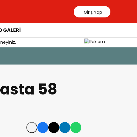
Giriş Yap
 GALERİ
neyiniz.
7 Ağustos 202
Tercih D
vasta 58