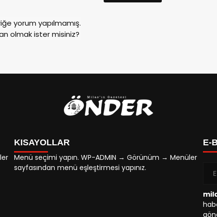
riğe yorum yapılmamış.
an olmak ister misiniz?
KISAYOLLAR
E-
ler
Menü seçimi yapın. WP-ADMIN → Görünüm → Menüler
sayfasından menü eşleştirmesi yapınız.
mil
habe
gönd