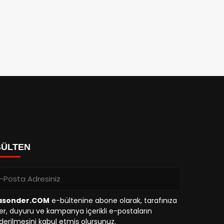
BÜLTEN
asonder.COM
e-bültenine abone olarak, tarafınıza
r, duyuru ve kampanya içerikli e-postaların
erilmesini kabul etmiş olursunuz.