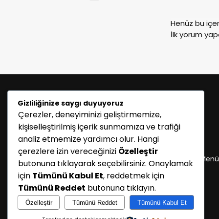
Henüz bu içe
İlk yorum yap
Gizliliğinize saygı duyuyoruz
Çerezler, deneyiminizi geliştirmemize,
kişiselleştirilmiş içerik sunmamıza ve trafiği
analiz etmemize yardımcı olur. Hangi
KATEGORİLER
çerezlere izin vereceğinizi
Özelleştir
Menü seçimi yapın. WP-ADMIN → Görünüm → Menü
butonuna tıklayarak seçebilirsiniz. Onaylamak
sayfasından menü eşleştirmesi yapınız.
için
Tümünü Kabul Et
, reddetmek için
Tümünü Reddet
butonuna tıklayın.
Özelleştir
Tümünü Reddet
Tümünü Kabul Et