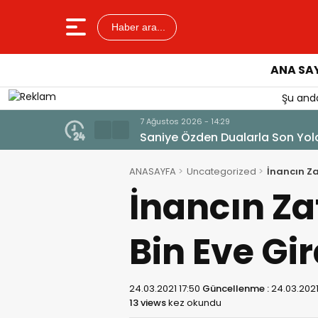
Haber ara...
ANA SA
Şu anda
7 Ağustos 2026 - 14:29
Saniye Özden Dualarla Son Yol
ANASAYFA
Uncategorized
İnancın Za
İnancın Za
Bin Eve Gir
24.03.2021 17:50
Güncellenme :
24.03.2021 
13 views
kez okundu