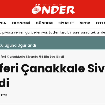
YFA
EKONOMİ
GÜNDEM
SİYASET
SPOR
FOTO
 piyasa verileri güncelleniyor. Lütfen kısa bir süre sonra tekrar de
culuğuna Uğurlandı
feri Çanakkale Sivasta 58 Bin Eve Girdi
feri Çanakkale Si
di
17:51