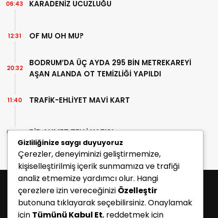
KARADENİZ UCUZLUĞU
06:43
OF MU OH MU?
12:31
BODRUM’DA ÜÇ AYDA 295 BİN METREKAREYİ
20:32
AŞAN ALANDA OT TEMİZLİĞİ YAPILDI
TRAFİK-EHLİYET MAVİ KART
11:40
BİR AHMET TELLİ YAZISI
07:30
Gizliliğinize saygı duyuyoruz
Çerezler, deneyiminizi geliştirmemize,
kişiselleştirilmiş içerik sunmamıza ve trafiği
analiz etmemize yardımcı olur. Hangi
çerezlere izin vereceğinizi
Özelleştir
butonuna tıklayarak seçebilirsiniz. Onaylamak
için
Tümünü Kabul Et
, reddetmek için