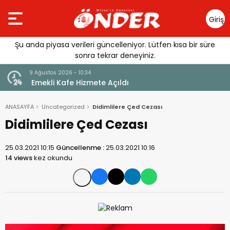
Giriş
Yap
Şu anda piyasa verileri güncelleniyor. Lütfen kısa bir süre
sonra tekrar deneyiniz.
9 Ağustos 2026 - 10:34
Mesut
Emekli Kafe Hizmete Açıldı
ANASAYFA
Uncategorized
Didimlilere Çed Cezası
Didimlilere Çed Cezası
25.03.2021 10:15
Güncellenme :
25.03.2021 10:16
14 views
kez okundu