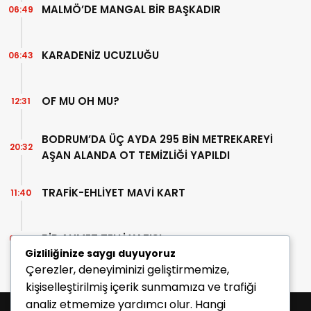
MALMÖ’DE MANGAL BİR BAŞKADIR
06:49
KARADENİZ UCUZLUĞU
06:43
OF MU OH MU?
12:31
BODRUM’DA ÜÇ AYDA 295 BİN METREKAREYİ
20:32
AŞAN ALANDA OT TEMİZLİĞİ YAPILDI
TRAFİK-EHLİYET MAVİ KART
11:40
BİR AHMET TELLİ YAZISI
07:30
Gizliliğinize saygı duyuyoruz
Çerezler, deneyiminizi geliştirmemize,
kişiselleştirilmiş içerik sunmamıza ve trafiği
analiz etmemize yardımcı olur. Hangi