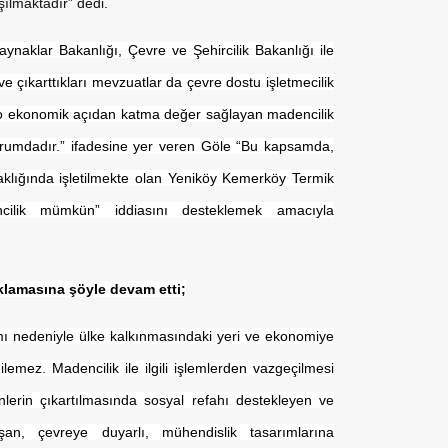
şılmaktadır” dedi.
Kaynaklar Bakanlığı, Çevre ve Şehircilik Bakanlığı ile
e çıkarttıkları mevzuatlar da çevre dostu işletmecilik
yo ekonomik açıdan katma değer sağlayan madencilik
 durumdadır.” ifadesine yer veren Göle “Bu kapsamda,
aklığında işletilmekte olan Yeniköy Kemerköy Termik
encilik mümkün” iddiasını desteklemek amacıyla
lamasına şöyle devam etti;
ımı nedeniyle ülke kalkınmasındaki yeri ve ekonomiye
ilemez. Madencilik ile ilgili işlemlerden vazgeçilmesi
erin çıkartılmasında sosyal refahı destekleyen ve
lışan, çevreye duyarlı, mühendislik tasarımlarına