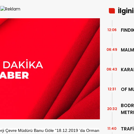
İlgin
FIND
12:06
MALM
06:49
KARA
06:43
OF M
12:31
BODR
20:32
METR
TEMİZ
TRAFİ
11:40
erji Çevre Müdürü Banu Göle “18.12.2019 ‘da Orman