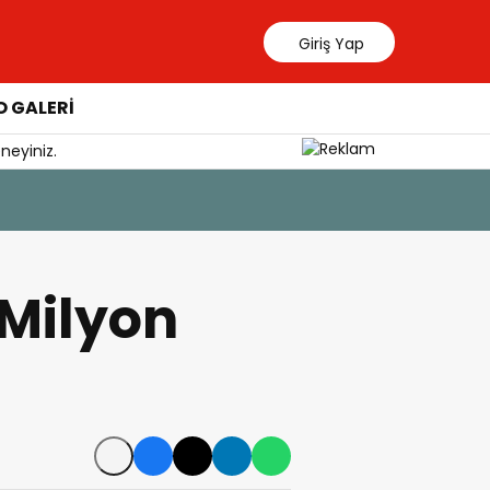
Giriş Yap
 GALERİ
neyiniz.
7 Ağustos 202
Tercih D
 Milyon