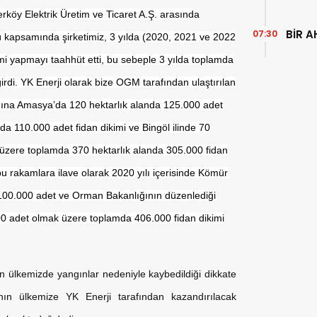
öy Elektrik Üretim ve Ticaret A.Ş. arasında
BİR A
07:30
ü kapsamında şirketimiz, 3 yılda (2020, 2021 ve 2022
imi yapmayı taahhüt etti, bu sebeple 3 yılda toplamda
rdi. YK Enerji olarak bize OGM tarafından ulaştırılan
dına Amasya’da 120 hektarlık alanda 125.000 adet
anda 110.000 adet fidan dikimi ve Bingöl ilinde 70
k üzere toplamda 370 hektarlık alanda 305.000 fidan
 bu rakamlara ilave olarak 2020 yılı içerisinde Kömür
 100.000 adet ve Orman Bakanlığının düzenlediği
0 adet olmak üzere toplamda 406.000 fidan dikimi
n ülkemizde yangınlar nedeniyle kaybedildiği dikkate
nın ülkemize YK Enerji tarafından kazandırılacak