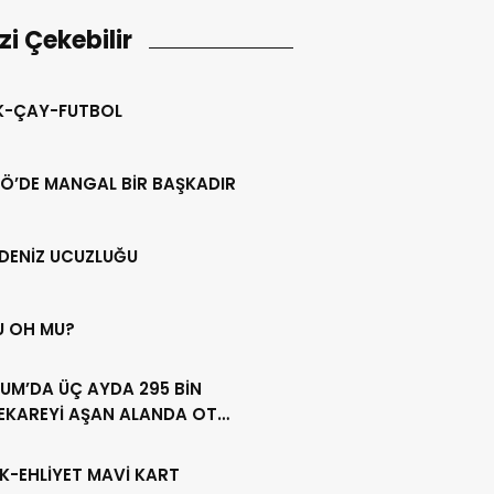
izi Çekebilir
IK-ÇAY-FUTBOL
Ö’DE MANGAL BİR BAŞKADIR
DENİZ UCUZLUĞU
U OH MU?
UM’DA ÜÇ AYDA 295 BİN
EKAREYİ AŞAN ALANDA OT
LİĞİ YAPILDI
K-EHLİYET MAVİ KART