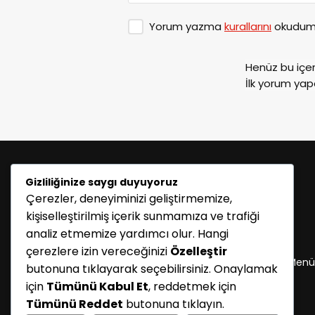
Yorum yazma
kurallarını
okudum 
Henüz bu içe
İlk yorum yap
Gizliliğinize saygı duyuyoruz
Çerezler, deneyiminizi geliştirmemize,
kişiselleştirilmiş içerik sunmamıza ve trafiği
analiz etmemize yardımcı olur. Hangi
KATEGORİLER
çerezlere izin vereceğinizi
Özelleştir
Menü seçimi yapın. WP-ADMIN → Görünüm → Menü
butonuna tıklayarak seçebilirsiniz. Onaylamak
sayfasından menü eşleştirmesi yapınız.
için
Tümünü Kabul Et
, reddetmek için
Tümünü Reddet
butonuna tıklayın.