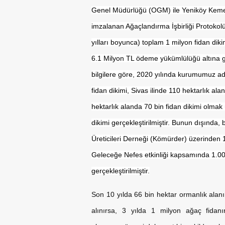
Genel Müdürlüğü (OGM) ile Yeniköy Kemerk
imzalanan Ağaçlandırma İşbirliği Protokol
yılları boyunca) toplam 1 milyon fidan dik
6.1 Milyon TL ödeme yükümlülüğü altına gi
bilgilere göre, 2020 yılında kurumumuz a
fidan dikimi, Sivas ilinde 110 hektarlık al
hektarlık alanda 70 bin fidan dikimi olma
dikimi gerçekleştirilmiştir. Bunun dışında,
Üreticileri Derneği (Kömürder) üzerinden
Geleceğe Nefes etkinliği kapsamında 1.00
gerçekleştirilmiştir.
Son 10 yılda 66 bin hektar ormanlık alanı
alınırsa, 3 yılda 1 milyon ağaç fidanı