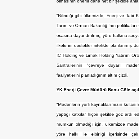
olmasının önemi daha net bir şekilde anla
“Bilindiği gibi ülkemizde, Enerji ve Tabi 
Tarım ve Orman Bakanlığı’nın politikaları v
esasına dayandırılmış, yöre halkına sos
ilkelerini destekler nitelikte planlanmış
IC Holding ve Limak Holding Yatırım Ort
Santrallerinin “çevreye duyarlı mad
faaliyetlerini planladığının altını çizdi.
YK Enerji Çevre Müdürü Banu Göle açık
“Madenlerin yerli kaynaklarımızın kullan
yaptığı katkılar hiçbir şekilde göz ardı ed
mümkün olmadığı için, ülkemizde madenl
yöre halkı ile elbirliği içerisinde ça