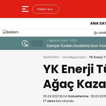
Haber ara...
ANA SA
Şu anda
7 Ağustos 2026 - 14:29
Saniye Özden Dualarla Son Yol
ANASAYFA
Uncategorized
YK Enerji 
YK Enerji T
Ağaç Kaza
25.03.2021 16:24
Güncellenme :
25.03.2021
17 views
kez okundu