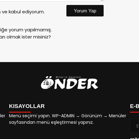
Yorum Yap
ve kabul ediyorum.
riğe yorum yapılmamış.
an olmak ister misiniz?
KISAYOLLAR
E-
ler
Menü seçimi yapın. WP-ADMIN → Görünüm → Menüler
sayfasından menü eşleştirmesi yapınız.