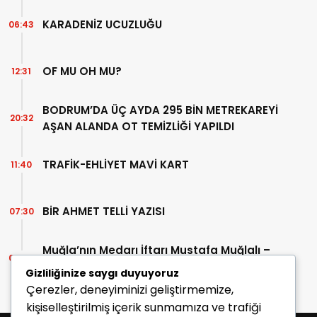
KARADENİZ UCUZLUĞU
06:43
OF MU OH MU?
12:31
BODRUM’DA ÜÇ AYDA 295 BİN METREKAREYİ
20:32
AŞAN ALANDA OT TEMİZLİĞİ YAPILDI
TRAFİK-EHLİYET MAVİ KART
11:40
BİR AHMET TELLİ YAZISI
07:30
Muğla’nın Medarı İftarı Mustafa Muğlalı –
06:45
İçinde “Milas” geçen kitaplar (40/2)
Gizliliğinize saygı duyuyoruz
Çerezler, deneyiminizi geliştirmemize,
kişiselleştirilmiş içerik sunmamıza ve trafiği